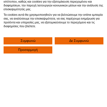
ιστότοπου, καθώς και cookies για την εξατομίκευση περιεχομένου και
διαφημίσεων, την παροχή λειτουργιών κοινωνικών μέσων και την ανάλυση της
Είναι σημαντικό να έχετε ενεργό ρόλο και να είστε
επισκεψιμότητάς μας.
ενημερωμένοι σχετικά με τις εξετάσεις στις οποίες θα
Τα cookies αυτά θα χρησιμοποιηθούν για να βελτιώσουμε την online εμπειρία
υποβληθείτε, αλλά και για τη θεραπεία την οποία θα
σας, να αναλύσουμε την επισκεψιμότητα, να σας παρέχουμε ενημέρωση για
προϊόντα και υπηρεσίες μας, να εξατομικεύσουμε το περιεχόμενο και τις
λάβετε. Παρακάτω, βρείτε ορισμένες προτάσεις με
διαφημίσεις που βλέπετε.
ερωτήματα που μπορείτε να θέσετε στον Γιατρό σας.
Συμφωνώ
Δε Συμφωνώ
Προσαρμογή
Επικοινωνία
Συμπληρώστε την παρακάτω φόρμα για να επικοινωνήσετε με την Κλινική. Το
αίτημά σας θα καταχωρηθεί άμεσα. Κάποιος από τους εκπροσώπους της
Κλινικής θα επικοινωνήσει μαζί σας για να σας εξυπηρετήσει.