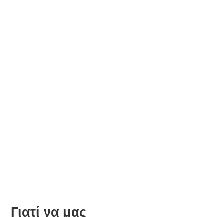
Χειρουργικής Χεριού & Άνω
Άκρου (Ιατρείο)
Γιατί να μας