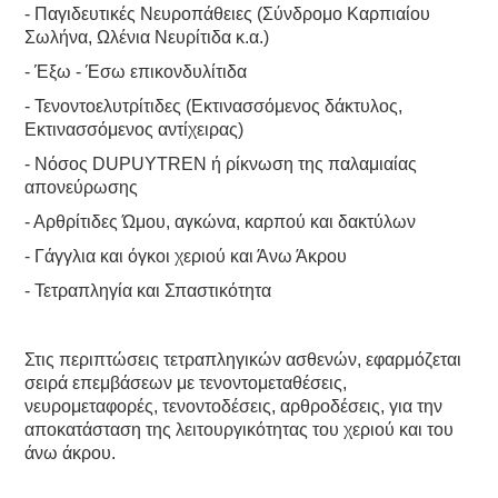
- Παγιδευτικές Νευροπάθειες (Σύνδρομο Καρπιαίου
Σωλήνα, Ωλένια Νευρίτιδα κ.α.)
- Έξω - Έσω επικονδυλίτιδα
- Τενοντοελυτρίτιδες (Εκτινασσόμενος δάκτυλος,
Εκτινασσόμενος αντίχειρας)
- Νόσος DUPUYTREN ή ρίκνωση της παλαμιαίας
απονεύρωσης
- Αρθρίτιδες Ώμου, αγκώνα, καρπού και δακτύλων
- Γάγγλια και όγκοι χεριού και Άνω Άκρου
- Τετραπληγία και Σπαστικότητα
Στις περιπτώσεις τετραπληγικών ασθενών, εφαρμόζεται
σειρά επεμβάσεων με τενοντομεταθέσεις,
νευρομεταφορές, τενοντοδέσεις, αρθροδέσεις, για την
αποκατάσταση της λειτουργικότητας του χεριού και του
άνω άκρου.