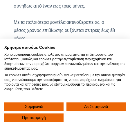
συνήθως από έναν έως τρεις μήνες.
Με τα παλαιότερα μοντέλα ακτινοθεραπείας, ο
μέσος χρόνος επιβίωσης αυξάνεται σε τρεις έως έξι
μήνες.
Χρησιμοποιούμε Cookies
Αντίθετα, με την εφαρμογή της ακτινοχειρουργικής,
Χρησιμοποιούμε cookies απολύτως απαραίτητα για τη λειτουργία του
ιστότοπου, καθώς και cookies για την εξατομίκευση περιεχομένου και
ο τοπικός έλεγχος της νόσου για τον πρώτο χρόνο
διαφημίσεων, την παροχή λειτουργιών κοινωνικών μέσων και την ανάλυση της
επισκεψιμότητάς μας.
μπορεί να φτάσει έως και το 97%, με τη δυνατότητα
Τα cookies αυτά θα χρησιμοποιηθούν για να βελτιώσουμε την online εμπειρία
επανάληψης των θεραπειών να ενισχύει περαιτέρω
σας, να αναλύσουμε την επισκεψιμότητα, να σας παρέχουμε ενημέρωση για
προϊόντα και υπηρεσίες μας, να εξατομικεύσουμε το περιεχόμενο και τις
τον τοπικό έλεγχο της νόσου.
διαφημίσεις που βλέπετε.
Συμφωνώ
Δε Συμφωνώ
Προσαρμογή
Μπορεί η ακτινοχειρουργική να
θεωρηθεί ριζική θεραπεία;