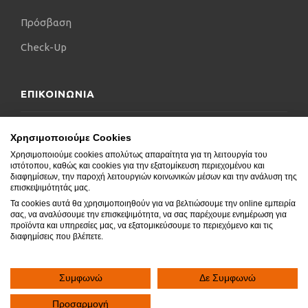
Πρόσβαση
Check-Up
ΕΠΙΚΟΙΝΩΝΙΑ
Επικοινωνήστε μαζί μας
Χρησιμοποιούμε Cookies
Χρησιμοποιούμε cookies απολύτως απαραίτητα για τη λειτουργία του
Δήλωση Προσβασιμότητας
ιστότοπου, καθώς και cookies για την εξατομίκευση περιεχομένου και
διαφημίσεων, την παροχή λειτουργιών κοινωνικών μέσων και την ανάλυση της
Συχνές Ερωτήσεις
επισκεψιμότητάς μας.
Τα cookies αυτά θα χρησιμοποιηθούν για να βελτιώσουμε την online εμπειρία
Blog
σας, να αναλύσουμε την επισκεψιμότητα, να σας παρέχουμε ενημέρωση για
προϊόντα και υπηρεσίες μας, να εξατομικεύσουμε το περιεχόμενο και τις
διαφημίσεις που βλέπετε.
Συμφωνώ
Δε Συμφωνώ
Copyright © 2020.
SocialGeni
All rights reserved.
Προσαρμογή