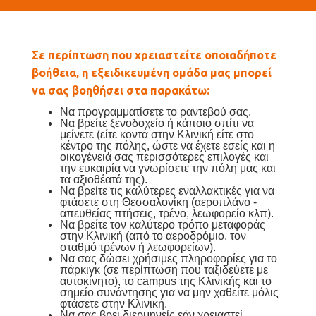
Σε περίπτωση που χρειαστείτε οποιαδήποτε
βοήθεια, η εξειδικευμένη ομάδα μας μπορεί
να σας βοηθήσει στα παρακάτω:
Να προγραμματίσετε το ραντεβού σας.
Να βρείτε ξενοδοχείο ή κάποιο σπίτι να
μείνετε (είτε κοντά στην Κλινική είτε στο
κέντρο της πόλης, ώστε να έχετε εσείς και η
οικογένειά σας περισσότερες επιλογές και
την ευκαιρία να γνωρίσετε την πόλη μας και
τα αξιοθέατά της).
Να βρείτε τις καλύτερες εναλλακτικές για να
φτάσετε στη Θεσσαλονίκη (αεροπλάνο -
απευθείας πτήσεις, τρένο, λεωφορείο κλπ).
Να βρείτε τον καλύτερο τρόπο μεταφοράς
στην Κλινική (από το αεροδρόμιο, τον
σταθμό τρένων ή λεωφορείων).
Να σας δώσει χρήσιμες πληροφορίες για το
πάρκιγκ (σε περίπτωση που ταξιδεύετε με
αυτοκίνητο), το campus της Κλινικής και το
σημείο συνάντησης για να μην χαθείτε μόλις
φτάσετε στην Κλινική.
Να σας βρει διερμηνείς εάν χρειαστεί.