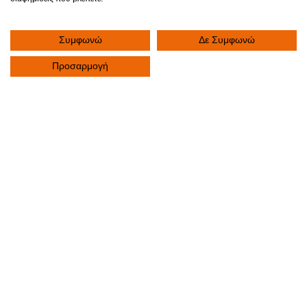
Συμφωνώ
Δε Συμφωνώ
Προσαρμογή
ΚΛΙΝΙΚΗ
Αρχική
Σχετικά με μας
Συχνές Ερωτήσεις
Πολιτική Απορρήτου
Πολιτική Ποιότητας
Πολιτική Ασφάλειας τροφίμων
Πολιτική Ποιότητας Κλινικού Εργαστηρίου
Γιατροί