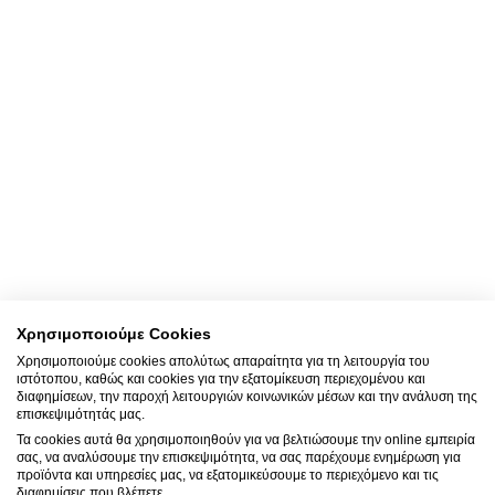
ΠΛΗΡΕΣ ΓΥΝΑΙΚΟΛΟΓΙΚΟ CHECK UP (ΓΙΑ
• Υπερηχογράφημα μήτρας ωοθηκών
ΓΥΝΑΙΚΕΣ ΑΝΩ ΤΩΝ 40 ΕΤΩΝ)
• Ψηλάφηση μαστών
• Υπερηχογράφημα μαστών
• Απλό γυναικολογικό check up
ΕΤΗΣΙΟ ΜΑΣΤΟΛΟΓΙΚΟ CHECK UP (ΓΙΑ
• Ψηφιακή μαστογραφία
ΓΥΝΑΙΚΕΣ ΑΝΩ ΤΩΝ 40 ΕΤΏΝ)
• Ψηφιακή μαστογραφία
ΜΑΓΝΗΤΙΚΗ ΜΑΣΤΩΝ
• Υπερηχογράφημα μαστών
ΠΛΗΡΕΣ ΜΑΣΤΟΛΟΓΙΚΟ CHECK UP
• Ψηφιακή μαστογραφία ή/και
Χρησιμοποιούμε Cookies
• Μαγνητική μαστών
Χρησιμοποιούμε cookies απολύτως απαραίτητα για τη λειτουργία του
• Υπερηχογράφημα μαστών
ιστότοπου, καθώς και cookies για την εξατομίκευση περιεχομένου και
διαφημίσεων, την παροχή λειτουργιών κοινωνικών μέσων και την ανάλυση της
επισκεψιμότητάς μας.
Τα cookies αυτά θα χρησιμοποιηθούν για να βελτιώσουμε την online εμπειρία
σας, να αναλύσουμε την επισκεψιμότητα, να σας παρέχουμε ενημέρωση για
προϊόντα και υπηρεσίες μας, να εξατομικεύσουμε το περιεχόμενο και τις
διαφημίσεις που βλέπετε.