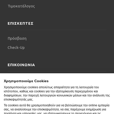
Τιμοκατάλογος
ΕΠΙΣΚΕΠΤΕΣ
Πρόσβαση
Check-Up
ΕΠΙΚΟΙΝΩΝΙΑ
Επικοινωνήστε μαζί μας
Χρησιμοποιούμε Cookies
Χρησιμοποιούμε cookies απολύτως απαραίτητα για τη λειτουργία του
Δήλωση Προσβασιμότητας
ιστότοπου, καθώς και cookies για την εξατομίκευση περιεχομένου και
διαφημίσεων, την παροχή λειτουργιών κοινωνικών μέσων και την ανάλυση της
Συχνές Ερωτήσεις
επισκεψιμότητάς μας.
Τα cookies αυτά θα χρησιμοποιηθούν για να βελτιώσουμε την online εμπειρία
Blog
σας, να αναλύσουμε την επισκεψιμότητα, να σας παρέχουμε ενημέρωση για
προϊόντα και υπηρεσίες μας, να εξατομικεύσουμε το περιεχόμενο και τις