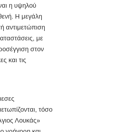
ναι η υψηλού
θενή. Η μεγάλη
τή αντιμετώπιση
αταστάσεις, με
προσέγγιση στον
ς και τις
μεσες
μετωπίζονται, τόσο
«Άγιος Λουκάς»
ιο γρήγορη και