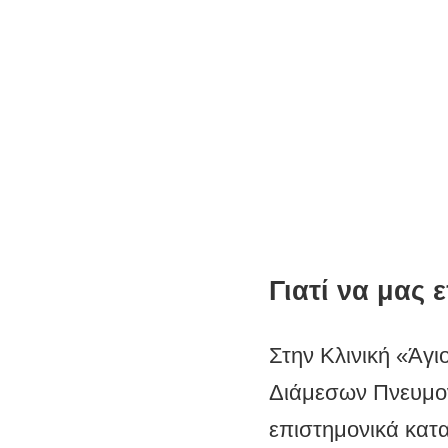
Διάμεσων Πνευμονοπ
Γιατί να μας ε
Στην Κλινική «Άγι
Διάμεσων Πνευμον
επιστημονικά κατ