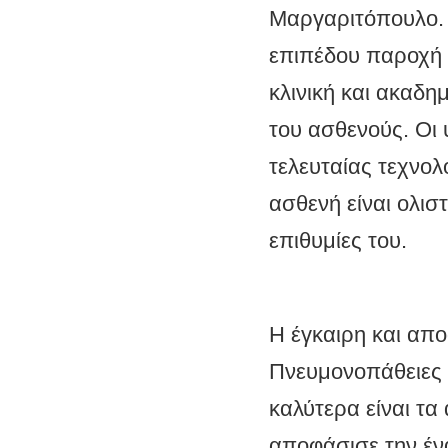
Μαργαριτόπουλο. Α
επιπέδου παροχή 
κλινική και ακαδη
του ασθενούς. Οι 
τελευταίας τεχνολ
ασθενή είναι ολιστ
επιθυμίες του.
Η έγκαιρη και απ
Πνευμονοπάθειες ε
καλύτερα είναι τα
αποφάσισε την ένα