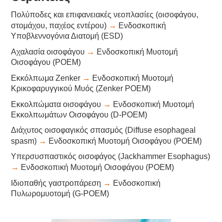
Πολύποδες και επιφανειακές νεοπλασίες (οισοφάγου,
→
στομάχου, παχέος εντέρου)
Ενδοσκοπική
Υποβλεννογόνια Διατομή (ESD)
→
Αχαλασία οισοφάγου
Ενδοσκοπική Μυοτομή
Οισοφάγου (POEM)
→
Εκκόλπωμα Zenker
Ενδοσκοπική Μυοτομή
Κρικοφαρυγγικού Μυός (Zenker POEM)
→
Εκκολπώματα οισοφάγου
Ενδοσκοπική Μυοτομή
Εκκολπωμάτων Οισοφάγου (D-POEM)
Διάχυτος οισοφαγικός σπασμός (Diffuse esophageal
→
spasm)
Ενδοσκοπική Μυοτομή Οισοφάγου (POEM)
Υπερσυσπαστικός οισοφάγος (Jackhammer Esophagus)
→
Ενδοσκοπική Μυοτομή Οισοφάγου (POEM)
→
Ιδιοπαθής γαστροπάρεση
Ενδοσκοπική
Πυλωρομυοτομή (G-POEM)