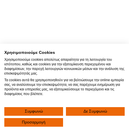
Επικοινωνία
Συμπληρώστε την παρακάτω φόρμα για να επικοινωνήσετε με την Κλινική. Το
αίτημά σας θα καταχωρηθεί άμεσα. Κάποιος από τους εκπροσώπους της
Κλινικής θα επικοινωνήσει μαζί σας για να σας εξυπηρετήσει.
Χρησιμοποιούμε Cookies
Επικοινωνηστε μαζι μας
Χρησιμοποιούμε cookies απολύτως απαραίτητα για τη λειτουργία του
ιστότοπου, καθώς και cookies για την εξατομίκευση περιεχομένου και
+30 2310 380 000
διαφημίσεων, την παροχή λειτουργιών κοινωνικών μέσων και την ανάλυση της
επισκεψιμότητάς μας.
Email
Τα cookies αυτά θα χρησιμοποιηθούν για να βελτιώσουμε την online εμπειρία
σας, να αναλύσουμε την επισκεψιμότητα, να σας παρέχουμε ενημέρωση για
προϊόντα και υπηρεσίες μας, να εξατομικεύσουμε το περιεχόμενο και τις
info@klinikiagiosloukas.gr
διαφημίσεις που βλέπετε.
ΤΜΗΜΑ ΕΞΩΤΕΡΙΚΩΝ ΙΑΤΡΕΙΩΝ
Συμφωνώ
Δε Συμφωνώ
+30 2310 390 766
Προσαρμογή
fax