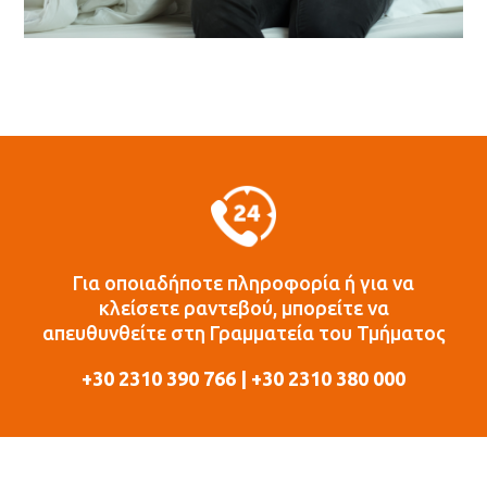
Για οποιαδήποτε πληροφορία ή για να
κλείσετε ραντεβού, μπορείτε να
απευθυνθείτε στη Γραμματεία του Τμήματος
+30 2310 390 766 | +30 2310 380 000