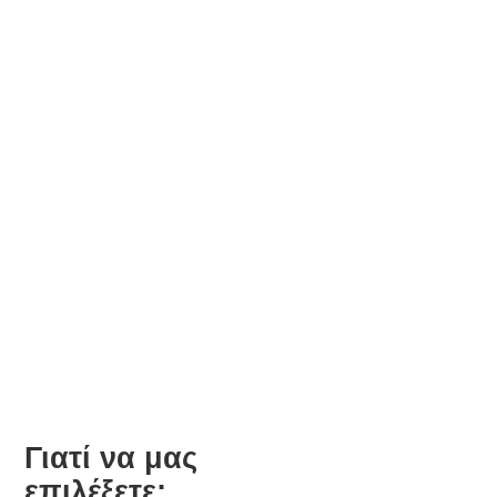
Ενδοσκόπησης Τρίτου Χώρου
(Τμήμα)
Γιατί να μας
επιλέξετε;