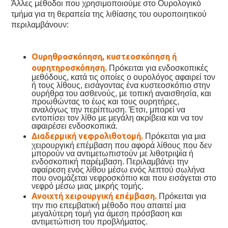
Άλλες μέθοδοι που χρησιμοποιούμε στο Ουρολογικό
τμήμα για τη θεραπεία της λιθίασης του ουροποιητικού
περιλαμβάνουν:
Ουρηθροσκόπηση, κυστεοσκόπηση ή
ουρητηροσκόπηση.
Πρόκειται για
ενδοσκοπικές
μεθόδους, κατά τις οποίες ο ουρολόγος αφαιρεί τον
ή τους λίθους, εισάγοντας ένα κυστεοσκόπιο στην
ουρήθρα του ασθενούς, με τοπική αναισθησία, και
προωθώντας το έως και τους ουρητήρες,
αναλόγως την περίπτωση. Έτσι, μπορεί να
εντοπίσει τον λίθο με μεγάλη ακρίβεια και να τον
αφαιρέσει ενδοσκοπικά.
Διαδερμική νεφρολιθοτομή.
Πρόκειται για μια
χειρουργική επέμβαση που αφορά λίθους που δεν
μπορούν να αντιμετωπιστούν με λιθοτριψία ή
ενδοσκοπική παρέμβαση. Περιλαμβάνει την
αφαίρεση ενός λίθου μέσω ενός λεπτού σωλήνα
που ονομάζεται νεφροσκόπιο και που εισάγεται στο
νεφρό μέσω μιας μικρής τομής.
Ανοιχτή χειρουργική επέμβαση.
Πρόκειται για
την πιο επεμβατική μέθοδο που απαιτεί μια
μεγαλύτερη τομή για άμεση πρόσβαση και
αντιμετώπιση του προβλήματος.