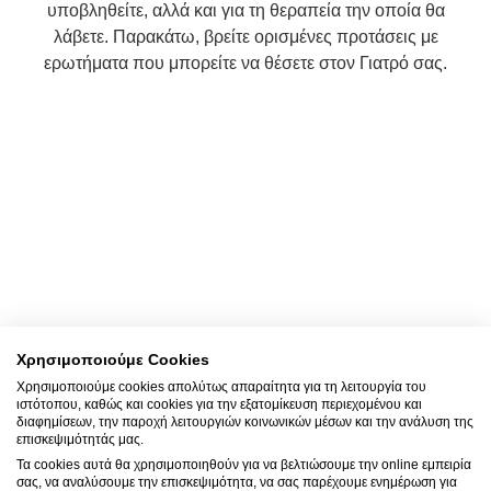
υποβληθείτε, αλλά και για τη θεραπεία την οποία θα
λάβετε. Παρακάτω, βρείτε ορισμένες προτάσεις με
ερωτήματα που μπορείτε να θέσετε στον Γιατρό σας.
Επικοινωνία
Συμπληρώστε την παρακάτω φόρμα για να επικοινωνήσετε με την Κλινική. Το
αίτημά σας θα καταχωρηθεί άμεσα. Κάποιος από τους εκπροσώπους της
Κλινικής θα επικοινωνήσει μαζί σας για να σας εξυπηρετήσει.
Χρησιμοποιούμε Cookies
Χρησιμοποιούμε cookies απολύτως απαραίτητα για τη λειτουργία του
ιστότοπου, καθώς και cookies για την εξατομίκευση περιεχομένου και
Επικοινωνηστε μαζι μας
διαφημίσεων, την παροχή λειτουργιών κοινωνικών μέσων και την ανάλυση της
επισκεψιμότητάς μας.
+30 2310 380 000
Τα cookies αυτά θα χρησιμοποιηθούν για να βελτιώσουμε την online εμπειρία
σας, να αναλύσουμε την επισκεψιμότητα, να σας παρέχουμε ενημέρωση για