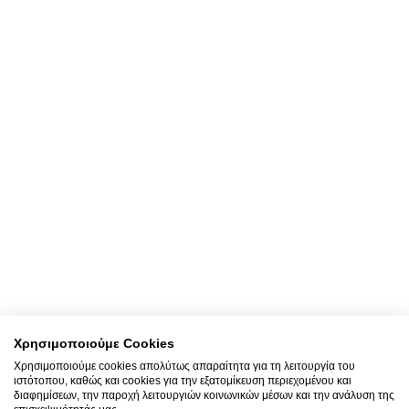
Επικοινωνία
Συμπληρώστε την παρακάτω φόρμα για να επικοινωνήσετε με την Κλινική. Το
αίτημά σας θα καταχωρηθεί άμεσα. Κάποιος από τους εκπροσώπους της
Κλινικής θα επικοινωνήσει μαζί σας για να σας εξυπηρετήσει.
Επικοινωνηστε μαζι μας
+30 2310 380 000
Χρησιμοποιούμε Cookies
Email
Χρησιμοποιούμε cookies απολύτως απαραίτητα για τη λειτουργία του
ιστότοπου, καθώς και cookies για την εξατομίκευση περιεχομένου και
info@klinikiagiosloukas.gr
διαφημίσεων, την παροχή λειτουργιών κοινωνικών μέσων και την ανάλυση της