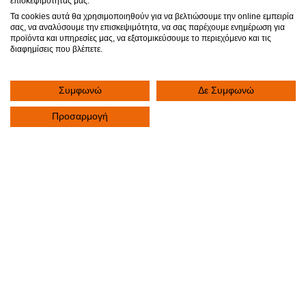
επισκεψιμότητάς μας.
Τα cookies αυτά θα χρησιμοποιηθούν για να βελτιώσουμε την online εμπειρία
ΤΜΗΜΑ ΕΞΩΤΕΡΙΚΩΝ ΙΑΤΡΕΙΩΝ
σας, να αναλύσουμε την επισκεψιμότητα, να σας παρέχουμε ενημέρωση για
προϊόντα και υπηρεσίες μας, να εξατομικεύσουμε το περιεχόμενο και τις
+30 2310 390 766
διαφημίσεις που βλέπετε.
fax
Συμφωνώ
Δε Συμφωνώ
+30 2310 341 828
Προσαρμογή