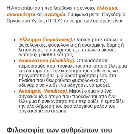
έλλειμμα
Η Αποκατάσταση περιλαμβάνει τις έννοιες
,
ανικανότητα
αναπηρία
και
.
Σύμφωνα με το Παγκόσμιο
Οργανισμό Υγείας (Π.Ο.Υ.) το νόημα των ορισμών είναι:
Έλλειμμα
(impairment).
Οποιαδήποτε απώλεια
ψυχολογικής, φυσιολογικής ή ανατομικής δομής ή
λειτουργίας του σώματος π.χ. απώλεια άκρου,
διαταραχή αισθητικότητας.
Ανικανότητα
(disability).
Οποιοσδήποτε
περιορισμός που προκαλείται από κάποιο έλλειμμα
και διαταράσσει την ικανότητα του ασθενούς να
πραγματοποιήσει μία δραστηριότητα μέσα στα
πλαίσια που θεωρούνται φυσιολογικά π.χ.
αδυναμία να ντυθεί, να οδηγήσει, να τραφεί.
Αναπηρία
(handicap).
Μειονέκτημα για ένα
συγκεκριμένο άτομο που προκαλείται από ένα
έλλειμμα ή ανικανότητα που περιορίζει ή εμποδίζει
την ολοκλήρωση του φυσιολογικού ρόλου του
συγκεκριμένου ατόμου.
Φιλοσοφία των ανθρώπων του