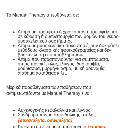
Το Manual Therapy απευθύνεται σε:
Άτομα με πρόσφατο ή χρόνιο πόνο που οφείλεται
σε κάκωση ή δυσλειτουργία των δομών του νευρο-
μυοσκελετικού συστήματος.
Άτομα με μυοσκελετικό πόνο που έχουν δοκιμάσει
μεθόδους κλασσικής φυσικοθεραπείας και δεν
βρήκαν λύση στο πρόβλημά τους.
Άτομα που παραπονιούνται για συμπτώματα,
όπως πονοκέφαλος, ίλιγγος, δυσκαμψία,
μούδιασμα, μυρμήγκιασμα, μυϊκή αδυναμία,
αίσθημα αστάθειας κ.λπ.
Μερικά παραδείγματα των παθήσεων που
αντιμετωπίζονται με Manual Therapy είναι:
Αυχενογενής κεφαλαλγία και ίλιγγος
Σύνδρομα πόνου σπονδυλικής στήλης
(αυχεναλγία, οσφυαλγία)
(κάκωση
Κάκωση αυχένα μετά από τροχαίο