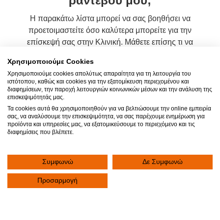
ραντεβού μου;
Η παρακάτω λίστα μπορεί να σας βοηθήσει να
προετοιμαστείτε όσο καλύτερα μπορείτε για την
επίσκεψή σας στην Κλινική. Μάθετε επίσης τι να
περιμένετε κατά την επίσκεψή σας στην Κλινική και
Χρησιμοποιούμε Cookies
αμέσως μετά.
Χρησιμοποιούμε cookies απολύτως απαραίτητα για τη λειτουργία του
ιστότοπου, καθώς και cookies για την εξατομίκευση περιεχομένου και
διαφημίσεων, την παροχή λειτουργιών κοινωνικών μέσων και την ανάλυση της
επισκεψιμότητάς μας.
04
Τα cookies αυτά θα χρησιμοποιηθούν για να βελτιώσουμε την online εμπειρία
σας, να αναλύσουμε την επισκεψιμότητα, να σας παρέχουμε ενημέρωση για
προϊόντα και υπηρεσίες μας, να εξατομικεύσουμε το περιεχόμενο και τις
διαφημίσεις που βλέπετε.
Τι να ρωτήσω τον γιατρό μου;
Συμφωνώ
Δε Συμφωνώ
Προσαρμογή
Είναι σημαντικό να έχετε ενεργό ρόλο και να είστε
ενημερωμένοι σχετικά με τις εξετάσεις στις οποίες θα
υποβληθείτε, αλλά και για τη θεραπεία την οποία θα
λάβετε. Παρακάτω, βρείτε ορισμένες προτάσεις με