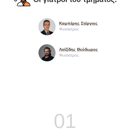
Καμπέρης
Στέργιος
Φυσίατρος
Λοϊζίδης
Θεόδωρος
Φυσίατρος
01