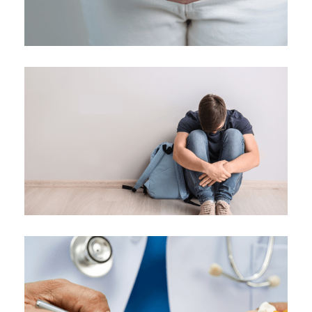
Ανεπάρκεια τραχήλου μήτρας
Κλινική "ΑΓΙΟΣ ΛΟΥΚΑΣ"
Επέμβαση για διόρθωση εφηβοφωνίας
("θηλυκή φωνή")
Κλινική "ΑΓΙΟΣ ΛΟΥΚΑΣ"