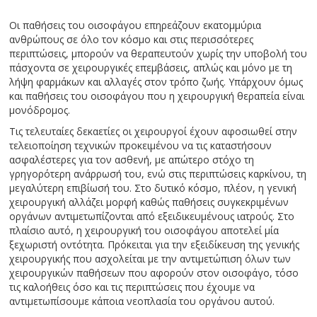
Οι παθήσεις του οισοφάγου επηρεάζουν εκατομμύρια
ανθρώπους σε όλο τον κόσμο και στις περισσότερες
περιπτώσεις, μπορούν να θεραπευτούν χωρίς την υποβολή του
πάσχοντα σε χειρουργικές επεμβάσεις, απλώς και μόνο με τη
λήψη φαρμάκων και αλλαγές στον τρόπο ζωής. Υπάρχουν όμως
και παθήσεις του οισοφάγου που η χειρουργική θεραπεία είναι
μονόδρομος.
Τις τελευταίες δεκαετίες οι χειρουργοί έχουν αφοσιωθεί στην
τελειοποίηση τεχνικών προκειμένου να τις καταστήσουν
ασφαλέστερες για τον ασθενή, με απώτερο στόχο τη
γρηγορότερη ανάρρωσή του, ενώ στις περιπτώσεις καρκίνου, τη
μεγαλύτερη επιβίωσή του. Στο δυτικό κόσμο, πλέον, η γενική
χειρουργική αλλάζει μορφή καθώς παθήσεις συγκεκριμένων
οργάνων αντιμετωπίζονται από εξειδικευμένους ιατρούς. Στο
πλαίσιο αυτό, η χειρουργική του οισοφάγου αποτελεί μία
ξεχωριστή οντότητα. Πρόκειται για την εξειδίκευση της γενικής
χειρουργικής που ασχολείται με την αντιμετώπιση όλων των
χειρουργικών παθήσεων που αφορούν στον οισοφάγο, τόσο
τις καλοήθεις όσο και τις περιπτώσεις που έχουμε να
αντιμετωπίσουμε κάποια νεοπλασία του οργάνου αυτού.