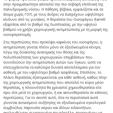
στην πραγματικότητα αποτελεί την πιο σοβαρή επιπλοκή της
παλινδρομικής νόσου. Η πάθηση, βέβαια, εμφανίζεται και σε
άτομα χωρίς ΓΟΠ, με τους άνδρες να διατρέχουν υψηλότερο
κίνδυνο από τις γυναίκες. Η θεραπεία του Οισοφάγου Barrett
εξαρτάται από το βαθμό της δυσπλασίας, με την υψηλού
βαθμού να χρήζει χειρουργικής αντιμετώπισης με τη μορφή της
οισοφαγεκτομής.
Στις περιπτώσεις που προκύψει καρκίνος του οισοφάγου, η
αντιμετώπιση γίνεται πλέον μόνο σε εξειδικευμένα κέντρα,
λόγω της δύσκολης ανατομικής του θέσης και της
πολυπλοκότητας των χειρουργικών επεμβάσεων που
συνοδεύουν την αντιμετώπιση αυτών των όγκων, ώστε να
επιτυγχάνονται τα καλύτερα δυνατά αποτελέσματα για τον
ασθενή, με τον υψηλότερο βαθμό ασφάλειας. Επιπλέον, το
πλάνο θεραπείας εξατομικεύεται για κάθε ασθενή, καθώς πλην
της χειρουργικής αντιμετώπισης που αποτελεί το κύριο μέσο
θεραπείας, η πλειονότητα θα χρειαστεί χημειοθεραπεία είτε
πριν είτε μετά το χειρουργείο, ή και ακτινοθεραπεία σε κάποιες
περιπτώσεις. Για το σκοπό αυτό, όλα τα περιστατικά αυτά
γίνονται αντικείμενο συζήτησης σε εξειδικευμένα ογκολογικά
συμβούλια, παρουσία ιατρών και άλλων ειδικοτήτων,
ακολουθώντας συγκεκριμένα πρωτόκολλα, προκειμένου να