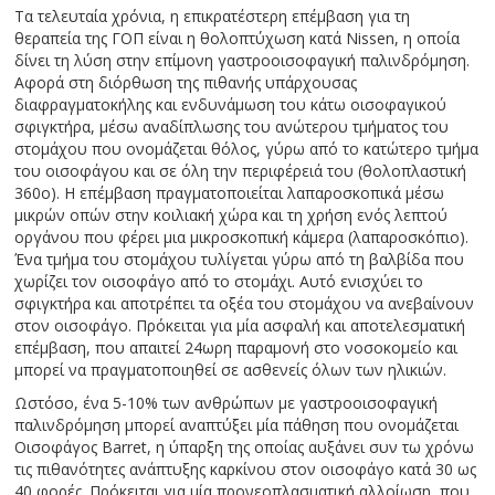
Τα τελευταία χρόνια, η επικρατέστερη επέμβαση για τη
θεραπεία της ΓΟΠ είναι η θολοπτύχωση κατά Nissen, η οποία
δίνει τη λύση στην επίμονη γαστροοισοφαγική παλινδρόμηση.
Αφορά στη διόρθωση της πιθανής υπάρχουσας
διαφραγματοκήλης και ενδυνάμωση του κάτω οισοφαγικού
σφιγκτήρα, μέσω αναδίπλωσης του ανώτερου τμήματος του
στομάχου που ονομάζεται θόλος, γύρω από το κατώτερο τμήμα
του οισοφάγου και σε όλη την περιφέρειά του (θολοπλαστική
360ο). Η επέμβαση πραγματοποιείται λαπαροσκοπικά μέσω
μικρών οπών στην κοιλιακή χώρα και τη χρήση ενός λεπτού
οργάνου που φέρει μια μικροσκοπική κάμερα (λαπαροσκόπιο).
Ένα τμήμα του στομάχου τυλίγεται γύρω από τη βαλβίδα που
χωρίζει τον οισοφάγο από το στομάχι. Αυτό ενισχύει το
σφιγκτήρα και αποτρέπει τα οξέα του στομάχου να ανεβαίνουν
στον οισοφάγο. Πρόκειται για μία ασφαλή και αποτελεσματική
επέμβαση, που απαιτεί 24ωρη παραμονή στο νοσοκομείο και
μπορεί να πραγματοποιηθεί σε ασθενείς όλων των ηλικιών.
Ωστόσο, ένα 5-10% των ανθρώπων με γαστροοισοφαγική
παλινδρόμηση μπορεί αναπτύξει μία πάθηση που ονομάζεται
Οισοφάγος Barret, η ύπαρξη της οποίας αυξάνει συν τω χρόνω
τις πιθανότητες ανάπτυξης καρκίνου στον οισοφάγο κατά 30 ως
40 φορές. Πρόκειται για μία προνεοπλασματική αλλοίωση, που