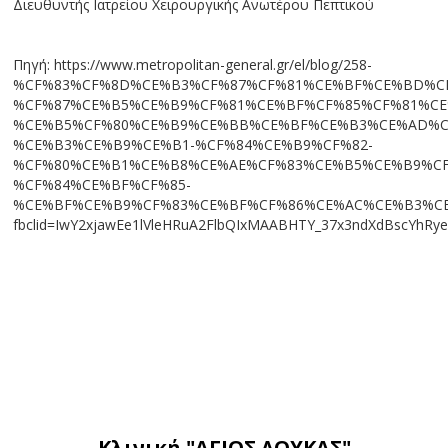
Διευθυντής Ιατρείου Χειρουργικής Ανωτέρου Πεπτικού
Πηγή: https://www.metropolitan-general.gr/el/blog/258-
%CF%83%CF%8D%CE%B3%CF%87%CF%81%CE%BF%CE%BD%C
%CF%87%CE%B5%CE%B9%CF%81%CE%BF%CF%85%CF%81%C
%CE%B5%CF%80%CE%B9%CE%BB%CE%BF%CE%B3%CE%AD%C
%CE%B3%CE%B9%CE%B1-%CF%84%CE%B9%CF%82-
%CF%80%CE%B1%CE%B8%CE%AE%CF%83%CE%B5%CE%B9%CF
%CF%84%CE%BF%CF%85-
%CE%BF%CE%B9%CF%83%CE%BF%CF%86%CE%AC%CE%B3%CE
fbclid=IwY2xjawEe1lVleHRuA2FlbQIxMAABHTY_37x3ndXdBscY
Κλινική "ΑΓΙΟΣ ΛΟΥΚΑΣ"