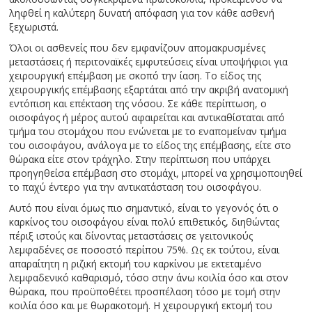
ληφθεί η καλύτερη δυνατή απόφαση για τον κάθε ασθενή
ξεχωριστά.
Όλοι οι ασθενείς που δεν εμφανίζουν απομακρυσμένες
μεταστάσεις ή περιτοναϊκές εμφυτεύσεις είναι υποψήφιοι για
χειρουργική επέμβαση με σκοπό την ίαση. Το είδος της
χειρουργικής επέμβασης εξαρτάται από την ακριβή ανατομική
εντόπιση και επέκταση της νόσου. Σε κάθε περίπτωση, ο
οισοφάγος ή μέρος αυτού αφαιρείται και αντικαθίσταται από
τμήμα του στομάχου που ενώνεται με το εναπομείναν τμήμα
του οισοφάγου, ανάλογα με το είδος της επέμβασης, είτε στο
θώρακα είτε στον τράχηλο. Στην περίπτωση που υπάρχει
προηγηθείσα επέμβαση στο στομάχι, μπορεί να χρησιμοποιηθεί
το παχύ έντερο για την αντικατάσταση του οισοφάγου.
Αυτό που είναι όμως πιο σημαντικό, είναι το γεγονός ότι ο
καρκίνος του οισοφάγου είναι πολύ επιθετικός, διηθώντας
πέριξ ιστούς και δίνοντας μεταστάσεις σε γειτονικούς
λεμφαδένες σε ποσοστό περίπου 75%. Ως εκ τούτου, είναι
απαραίτητη η ριζική εκτομή του καρκίνου με εκτεταμένο
λεμφαδενικό καθαρισμό, τόσο στην άνω κοιλία όσο και στον
θώρακα, που προϋποθέτει προσπέλαση τόσο με τομή στην
κοιλία όσο και με θωρακοτομή. Η χειρουργική εκτομή του