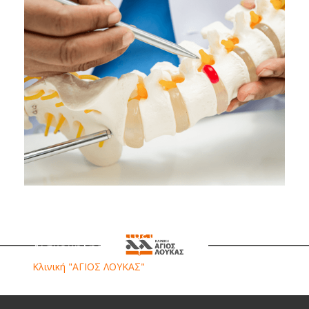
Η Τεχνική UBE (Unilateral Biportal
Endoscopy): Μία Σύγχρονη Ελάχιστα
Επεμβατική Προσέγγιση για τη
Χειρουργική Αντιμετώπιση της
Δισκοκήλης
Κλινική "ΑΓΙΟΣ ΛΟΥΚΑΣ"