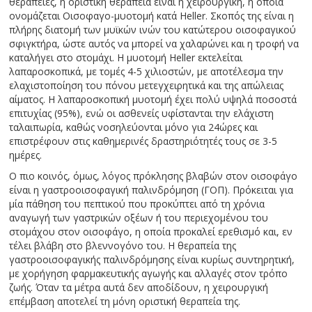
θεραπείες, η οριστική θεραπεία είναι η χειρουργική, η οποία
ονομάζεται Οισοφαγο-μυοτομή κατά Heller. Σκοπός της είναι η
πλήρης διατομή των μυϊκών ινών του κατώτερου οισοφαγικού
σφιγκτήρα, ώστε αυτός να μπορεί να χαλαρώνει και η τροφή να
καταλήγει στο στομάχι. Η μυοτομή Heller εκτελείται
λαπαροσκοπικά, με τομές 4-5 χιλιοστών, με αποτέλεσμα την
ελαχιστοποίηση του πόνου μετεγχειρητικά και της απώλειας
αίματος. Η λαπαροσκοπική μυοτομή έχει πολύ υψηλά ποσοστά
επιτυχίας (95%), ενώ οι ασθενείς υφίστανται την ελάχιστη
ταλαιπωρία, καθώς νοσηλεύονται μόνο για 24ώρες και
επιστρέφουν στις καθημερινές δραστηριότητές τους σε 3-5
ημέρες.
Ο πιο κοινός, όμως, λόγος πρόκλησης βλαβών στον οισοφάγο
είναι η γαστροοισοφαγική παλινδρόμηση (ΓΟΠ). Πρόκειται για
μία πάθηση του πεπτικού που προκύπτει από τη χρόνια
αναγωγή των γαστρικών οξέων ή του περιεχομένου του
στομάχου στον οισοφάγο, η οποία προκαλεί ερεθισμό και, εν
τέλει βλάβη στο βλεννογόνο του. Η θεραπεία της
γαστροοισοφαγικής παλινδρόμησης είναι κυρίως συντηρητική,
με χορήγηση φαρμακευτικής αγωγής και αλλαγές στον τρόπο
ζωής. Όταν τα μέτρα αυτά δεν αποδίδουν, η χειρουργική
επέμβαση αποτελεί τη μόνη οριστική θεραπεία της.