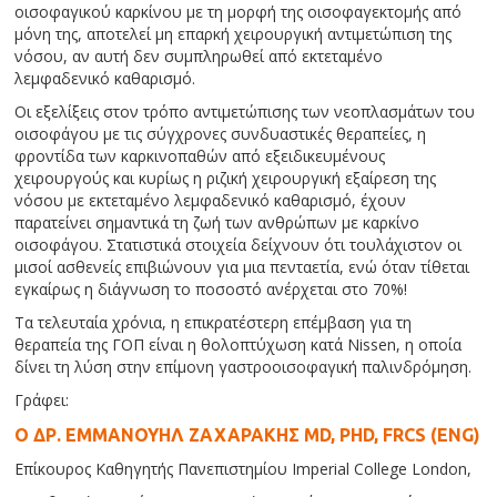
οισοφαγικού καρκίνου με τη μορφή της οισοφαγεκτομής από
μόνη της, αποτελεί μη επαρκή χειρουργική αντιμετώπιση της
νόσου, αν αυτή δεν συμπληρωθεί από εκτεταμένο
λεμφαδενικό καθαρισμό.
Οι εξελίξεις στον τρόπο αντιμετώπισης των νεοπλασμάτων του
οισοφάγου με τις σύγχρονες συνδυαστικές θεραπείες, η
φροντίδα των καρκινοπαθών από εξειδικευμένους
χειρουργούς και κυρίως η ριζική χειρουργική εξαίρεση της
νόσου με εκτεταμένο λεμφαδενικό καθαρισμό, έχουν
παρατείνει σημαντικά τη ζωή των ανθρώπων με καρκίνο
οισοφάγου. Στατιστικά στοιχεία δείχνουν ότι τουλάχιστον οι
μισοί ασθενείς επιβιώνουν για μια πενταετία, ενώ όταν τίθεται
εγκαίρως η διάγνωση το ποσοστό ανέρχεται στο 70%!
Τα τελευταία χρόνια, η επικρατέστερη επέμβαση για τη
θεραπεία της ΓΟΠ είναι η θολοπτύχωση κατά Nissen, η οποία
δίνει τη λύση στην επίμονη γαστροοισοφαγική παλινδρόμηση.
Γράφει:
Ο ΔΡ. ΕΜΜΑΝΟΥΗΛ ΖΑΧΑΡΑΚΗΣ MD, PHD, FRCS (ENG)
Επίκουρος Καθηγητής Πανεπιστημίου Imperial College London,