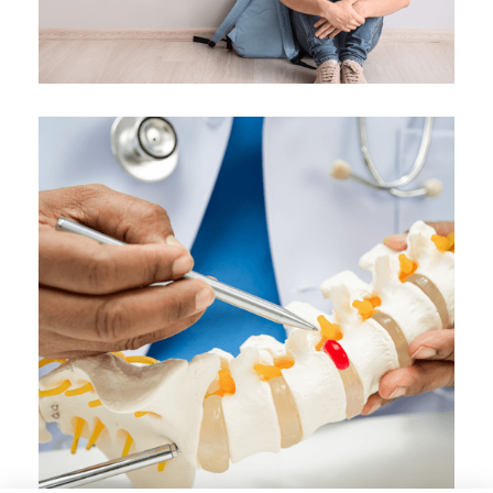
Επέμβαση για διόρθωση εφηβοφωνίας
("θηλυκή φωνή")
Κλινική "ΑΓΙΟΣ ΛΟΥΚΑΣ"