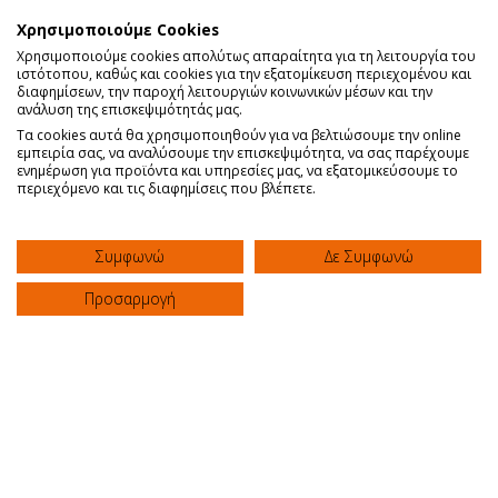
Χρησιμοποιούμε Cookies
Η Τεχνική UBE (Unilateral Biportal
Χρησιμοποιούμε cookies απολύτως απαραίτητα για τη λειτουργία του
Endoscopy): Μία Σύγχρονη Ελάχιστα
ιστότοπου, καθώς και cookies για την εξατομίκευση περιεχομένου και
διαφημίσεων, την παροχή λειτουργιών κοινωνικών μέσων και την
Επεμβατική Προσέγγιση για τη
ανάλυση της επισκεψιμότητάς μας.
Χειρουργική Αντιμετώπιση της
Τα cookies αυτά θα χρησιμοποιηθούν για να βελτιώσουμε την online
Δισκοκήλης
εμπειρία σας, να αναλύσουμε την επισκεψιμότητα, να σας παρέχουμε
Κλινική "ΑΓΙΟΣ ΛΟΥΚΑΣ"
ενημέρωση για προϊόντα και υπηρεσίες μας, να εξατομικεύσουμε το
περιεχόμενο και τις διαφημίσεις που βλέπετε.
Συμφωνώ
Δε Συμφωνώ
ΚΛΙΝΙΚΗ
Προσαρμογή
Αρχική
Σχετικά με μας
Συχνές Ερωτήσεις
Πολιτική Απορρήτου
Πολιτική Ποιότητας