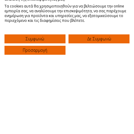
Πολιτική Ασφάλειας τροφίμων
Τα cookies αυτά θα χρησιμοποιηθούν για να βελτιώσουμε την online
εμπειρία σας, να αναλύσουμε την επισκεψιμότητα, να σας παρέχουμε
Πολιτική Ποιότητας Κλινικού Εργαστηρίου
ενημέρωση για προϊόντα και υπηρεσίες μας, να εξατομικεύσουμε το
περιεχόμενο και τις διαφημίσεις που βλέπετε.
Γιατροί
Τμήματα
Συμφωνώ
Δε Συμφωνώ
Ευκαιρίες Εργασίας
Προσαρμογή
ΑΣΘΕΝΕΙΣ
Εισαγωγή & Εξιτήριο
Επισκεπτήριο
Διαμονή
Ασφάλιση
Διεθνείς Επισκέπτες