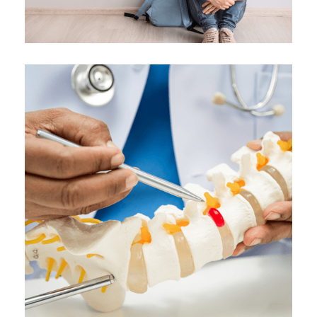
Επέμβαση για διόρθωση εφηβοφωνίας
("θηλυκή φωνή")
Κλινική "ΑΓΙΟΣ ΛΟΥΚΑΣ"