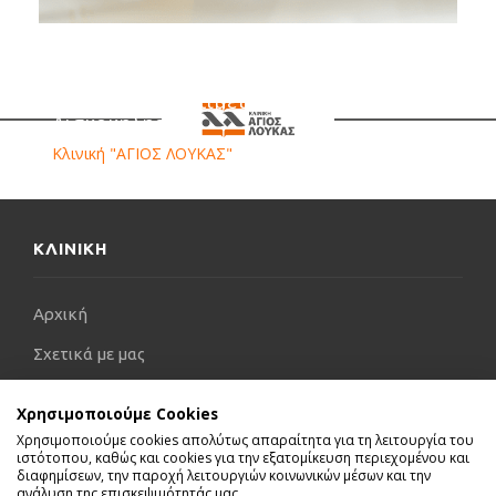
Η Τεχνική UBE (Unilateral Biportal
Endoscopy): Μία Σύγχρονη Ελάχιστα
Επεμβατική Προσέγγιση για τη
Χειρουργική Αντιμετώπιση της
Δισκοκήλης
Κλινική "ΑΓΙΟΣ ΛΟΥΚΑΣ"
ΚΛΙΝΙΚΗ
Αρχική
Σχετικά με μας
Συχνές Ερωτήσεις
Χρησιμοποιούμε Cookies
Πολιτική Απορρήτου
Χρησιμοποιούμε cookies απολύτως απαραίτητα για τη λειτουργία του
ιστότοπου, καθώς και cookies για την εξατομίκευση περιεχομένου και
Πολιτική Ποιότητας
διαφημίσεων, την παροχή λειτουργιών κοινωνικών μέσων και την
ανάλυση της επισκεψιμότητάς μας.