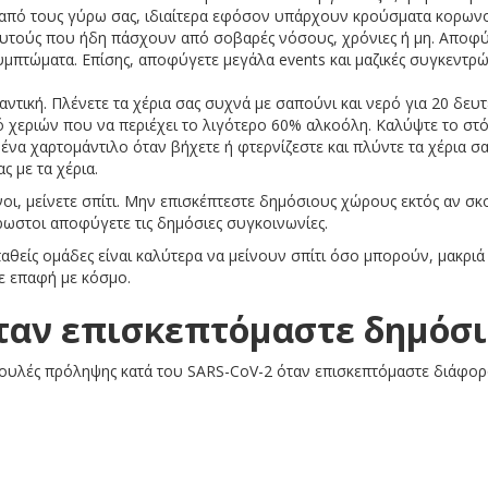
 από τους γύρω σας, ιδιαίτερα εφόσον υπάρχουν κρούσματα κορωνο
αυτούς που ήδη πάσχουν από σοβαρές νόσους, χρόνιες ή μη. Αποφύ
μπτώματα. Επίσης, αποφύγετε μεγάλα events και μαζικές συγκεντρώ
μαντική. Πλένετε τα χέρια σας συχνά με σαπούνι και νερό για 20 δευ
 χεριών που να περιέχει το λιγότερο 60% αλκοόλη. Καλύψτε το στόμ
ένα χαρτομάντιλο όταν βήχετε ή φτερνίζεστε και πλύντε τα χέρια σ
ας με τα χέρια.
οι, μείνετε σπίτι. Μην επισκέπτεστε δημόσιους χώρους εκτός αν σκ
ρωστοι αποφύγετε τις δημόσιες συγκοινωνίες.
αθείς ομάδες είναι καλύτερα να μείνουν σπίτι όσο μπορούν, μακριά 
ε επαφή με κόσμο.
ταν επισκεπτόμαστε δημόσ
μβουλές πρόληψης κατά του SARS-CoV-2 όταν επισκεπτόμαστε διάφ