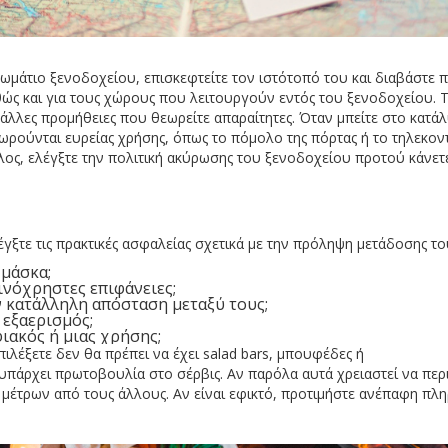
δωμάτιο ξενοδοχείου, επισκεφτείτε τον ιστότοπό του και διαβάστε π
ώς και για τους χώρους που λειτουργούν εντός του ξενοδοχείου. Τ
ή άλλες προμήθειες που θεωρείτε απαραίτητες. Όταν μπείτε στο κατά
εωρούνται ευρείας χρήσης, όπως το πόμολο της πόρτας ή το τηλεκον
λος, ελέγξτε την πολιτική ακύρωσης του ξενοδοχείου προτού κάνετε
λέγξτε τις πρακτικές ασφαλείας σχετικά με την πρόληψη μετάδοσης 
μάσκα;
ινόχρηστες επιφάνειες;
ν κατάλληλη απόσταση μεταξύ τους;
 εξαερισμός;
ιακός ή μιας χρήσης;
πιλέξετε δεν θα πρέπει να έχει salad bars, μπουφέδες ή
πάρχει πρωτοβουλία στο σέρβις. Αν παρόλα αυτά χρειαστεί να περι
μέτρων από τους άλλους. Αν είναι εφικτό, προτιμήστε ανέπαφη πλ