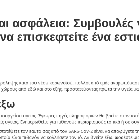
αι ασφάλεια: Συμβουλές 
 να επισκεφτείτε ένα εστι
όληψης κατά του νέου κορωνοϊού, πολλοί από εμάς αναρωτιόμαστε 
χώρους από εδώ και στο εξής, προστατεύοντας πρώτα την υγεία μα
έξω
υπουργείου υγείας. Έγκυρες πηγές πληροφοριών θα βρείτε στον ιστ
ς υγείας. Ενημερωθείτε για πιθανούς περιορισμούς τοπικά ή σε συγ
στατέψετε τον εαυτό σας από τον SARS-CoV-2 είναι να αποφύγετε τ
ποία είναι πιθανόν να κολλήσετε τον ιό. Αν βγείτε έξω, φορέστε μια