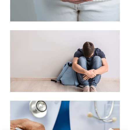
Ανεπάρκεια τραχήλου μήτρας
Κλινική "ΑΓΙΟΣ ΛΟΥΚΑΣ"
Επέμβαση για διόρθωση εφηβοφωνίας
("θηλυκή φωνή")
Κλινική "ΑΓΙΟΣ ΛΟΥΚΑΣ"