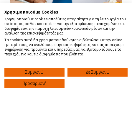
Χρησιμοποιούμε Cookies
Χρησιμοποιούμε cookies απολύτως απαραίτητα για τη λειτουργία του
ιστότοπου, καθώς και cookies για την εξατομίκευση περιεχομένου και
διαφημίσεων, την παροχή λειτουργιών κοινωνικών μέσων και την
ανάλυση της επισκεψιμότητάς μας.
Τα cookies αυτά θα χρησιμοποιηθούν για να βελτιώσουμε την online
εμπειρία σας, να αναλύσουμε την επισκεψιμότητα, να σας παρέχουμε
ενημέρωση για προϊόντα και υπηρεσίες μας, να εξατομικεύσουμε το
περιεχόμενο και τις διαφημίσεις που βλέπετε.
Συμφωνώ
Δε Συμφωνώ
Προσαρμογή
Η Τεχνική UBE (Unilateral Biportal
Endoscopy): Μία Σύγχρονη Ελάχιστα
Επεμβατική Προσέγγιση για τη
Χειρουργική Αντιμετώπιση της
Δισκοκήλης
Κλινική "ΑΓΙΟΣ ΛΟΥΚΑΣ"