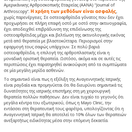
Αμερικάνικης Αρθροσκοπικής Εταιρείας (AANA) “Journal of
Arthroscopy”.
Η χρήση των μεθόδων είναι ασφαλής
,
χωρίς παρενέργειες. Σε οστεοαρθρίτιδα γόνατος που δεν έχει
προχωρήσει σε πλήρη επαφή οστό με οστό στην ακτινογραφία,
έχει αποδειχθεί επιβράδυνση της επιδείνωσης της
οστεοαρθρίτιδας μέχρι και βελτίωση της ακτινολογικής εικόνας
μετά από θεραπεία με βλαστοκύτταρα. Περιορισμοί στην
εφαρμογή τους σαφώς υπάρχουν. Σε πολύ βαριά
οστεοαρθρίτιδα, η επιλογή της αρθροπλαστικής είναι η
μοναδική οριστική θεραπεία. Ωστόσο, ακόμα και σε αυτές τις
περιπτώσεις έχει παρατηρηθεί ανακούφιση από τα συμπτώματα
σε μία μεγάλη μερίδα ασθενών.
Το σημαντικό είναι πως η εξέλιξη της Αναγεννητικής Ιατρικής
είναι ραγδαία και προμηνύεται ότι θα διευρύνει σημαντικά τις
δυνατότητες της ιατρικής επιστήμης στη μη χειρουργική
θεραπεία πολλών παθήσεων. Δεν είναι τυχαίο το γεγονός ότι
μεγάλα κέντρα του εξωτερικού, όπως η Mayo Clinic, την
εντάσσει στη θεραπευτική τους φαρέτρα, υπολογίζοντας ότι η
Αναγεννητική Ιατρική θα αποτελεί το 10% όλων των θεραπειών
ανεξαρτήτως ειδικότητας μέσα στην επόμενη δεκαετία.