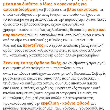
μέσα που διαθέτει ο ίδιος ο οργανισμός για
αυτοεπιδιόρθωση
και βασίζεται στα
βλαστοκύτταρα
, τα
οποία καθοδηγούν την αναγέννηση των ιστών και έχουν το
πλεονέκτημα να μη μειώνονται με την πάροδο της ηλικίας. Εκτός
όμως από τα βλαστοκύτταρα, έχουν ερευνηθεί και
χρησιμοποιούνται ευρέως ως βιολογικές θεραπείες:
αυξητικοί
παράγοντες
των αιμοπεταλίων που απομονώνονται εύκολα
από το αίμα του ασθενούς (μέθοδος PRP = Platelet Rich
Plasma) και
πρωτεΐνες
που έχουν αναβολική (αναγεννητική)
δράση στους ιστούς, καθώς και πρωτεΐνες που αναστέλλουν
την καταβολική (καταστροφική) δράση άλλων μακρομορίων.
Στον τομέα της Ορθοπαιδικής
, αν και είμαστε χειρουργοί,
η συντριπτική πλειοψηφία των περιπτώσεων που
αντιμετωπίζουμε επιδέχονται συντηρητικής θεραπείας.
Σοβαρές
μυοσκελετικές κακώσεις, όπως πλήρεις ρήξεις συνδέσμων -
τενόντων και κατάγματα οστών, συνήθως απαιτούν άμεσα
επέμβαση. Ωστόσο, οι χρόνιες μυοσκελετικές παθήσεις κατά
κανόνα αντιμετωπίζονται αρχικά συντηρητικά. Σε αυτές, τα
συμπτώματα, όπως άλγος και απώλεια λειτουργικότητας,
προκαλούνται από την
εκφύλιση - χρόνια φθορά
των
μηνίσκων (εκφυλιστικές ρήξεις), των χόνδρων (χονδροπάθεια,