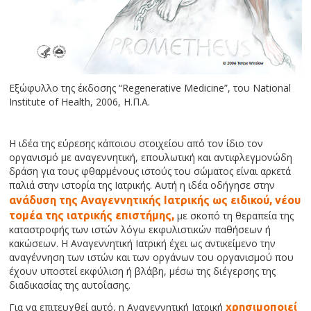
Εξώφυλλο της έκδοσης “Regenerative Medicine”, του National
Institute of Health, 2006, Η.Π.Α.
Η ιδέα της εύρεσης κάποιου στοιχείου από τον ίδιο τον
οργανισμό με αναγεννητική, επουλωτική και αντιφλεγμονώδη
δράση για τους φθαρμένους ιστούς του σώματος είναι αρκετά
παλιά στην ιστορία της Ιατρικής. Αυτή η ιδέα οδήγησε στην
ανάδυση της Αναγεννητικής Ιατρικής ως ειδικού, νέου
τομέα της ιατρικής επιστήμης,
με σκοπό τη θεραπεία της
καταστροφής των ιστών λόγω εκφυλιστικών παθήσεων ή
κακώσεων. Η Αναγεννητική Ιατρική έχει ως αντικείμενο την
αναγέννηση των ιστών και των οργάνων του οργανισμού που
έχουν υποστεί εκφύλιση ή βλάβη, μέσω της διέγερσης της
διαδικασίας της αυτοΐασης.
Για να επιτευχθεί αυτό, η Αναγεννητική Ιατρική
χρησιμοποιεί