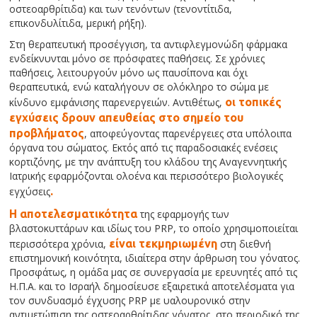
οστεοαρθρίτιδα) και των τενόντων (τενοντίτιδα,
επικονδυλίτιδα, μερική ρήξη).
Στη θεραπευτική προσέγγιση, τα αντιφλεγμονώδη φάρμακα
ενδείκνυνται μόνο σε πρόσφατες παθήσεις. Σε χρόνιες
παθήσεις, λειτουργούν μόνο ως παυσίπονα και όχι
θεραπευτικά, ενώ καταλήγουν σε ολόκληρο το σώμα με
κίνδυνο εμφάνισης παρενεργειών. Αντιθέτως,
οι τοπικές
εγχύσεις δρουν απευθείας στο σημείο του
προβλήματος
, αποφεύγοντας παρενέργειες στα υπόλοιπα
όργανα του σώματος. Εκτός από τις παραδοσιακές ενέσεις
κορτιζόνης, με την ανάπτυξη του κλάδου της Αναγεννητικής
Ιατρικής εφαρμόζονται ολοένα και περισσότερο βιολογικές
εγχύσεις
.
Η αποτελεσματικότητα
της εφαρμογής των
βλαστοκυττάρων και ιδίως του PRP, το οποίο χρησιμοποιείται
περισσότερα χρόνια,
είναι τεκμηριωμένη
στη διεθνή
επιστημονική κοινότητα, ιδιαίτερα στην άρθρωση του γόνατος.
Προσφάτως, η ομάδα μας σε συνεργασία με ερευνητές από τις
Η.Π.Α. και το Ισραήλ δημοσίευσε εξαιρετικά αποτελέσματα για
τον συνδυασμό έγχυσης PRP με υαλουρονικό στην
αντιμετώπιση της οστεοαρθρίτιδας γόνατος, στο περιοδικό της