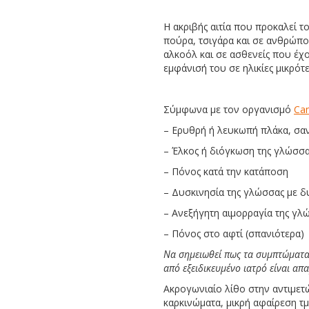
Η ακριβής αιτία που προκαλεί τ
πούρα, τσιγάρα και σε ανθρώπο
αλκοόλ και σε ασθενείς που έχο
εμφάνισή του σε ηλικίες μικρότε
Σύμφωνα με τον οργανισμό
Can
– Ερυθρή ή λευκωπή πλάκα, σαν
– Έλκος ή διόγκωση της γλώσσας 
– Πόνος κατά την κατάποση
– Δυσκινησία της γλώσσας με δ
– Ανεξήγητη αιμορραγία της γλ
– Πόνος στο αφτί (σπανιότερα)
Να σημειωθεί πως τα συμπτώματα 
από εξειδικευμένο ιατρό είναι απ
Ακρογωνιαίο λίθο στην αντιμετώ
καρκινώματα, μικρή αφαίρεση τμ