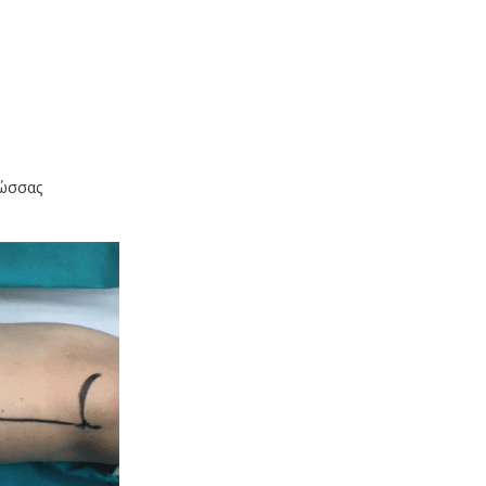
λώσσας