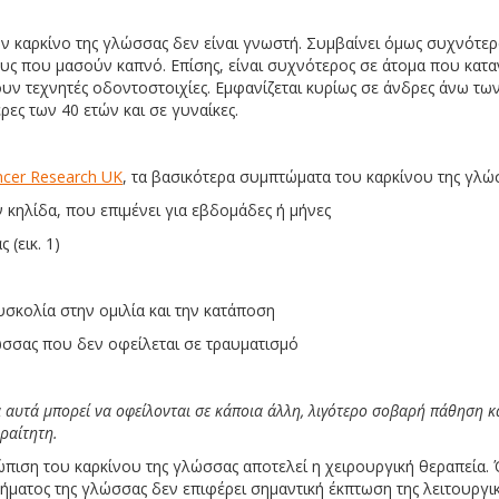
ον καρκίνο της γλώσσας δεν είναι γνωστή. Συμβαίνει όμως συχνότε
υς που μασούν καπνό. Επίσης, είναι συχνότερος σε άτομα που κα
υν τεχνητές οδοντοστοιχίες. Εμφανίζεται κυρίως σε άνδρες άνω των
ρες των 40 ετών και σε γυναίκες.
cer Research UK
, τα βασικότερα συμπτώματα του καρκίνου της γλώσσ
 κηλίδα, που επιμένει για εβδομάδες ή μήνες
(εικ. 1)
υσκολία στην ομιλία και την κατάποση
ώσσας που δεν οφείλεται σε τραυματισμό
αυτά μπορεί να οφείλονται σε κάποια άλλη, λιγότερο σοβαρή πάθηση κα
αραίτητη.
πιση του καρκίνου της γλώσσας αποτελεί η χειρουργική θεραπεία. Ό
ήματος της γλώσσας δεν επιφέρει σημαντική έκπτωση της λειτουργικό