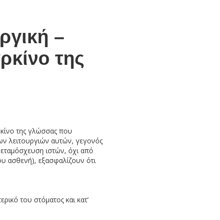
ργική –
ρκίνο της
ρκίνο της γλώσσας που
ων λειτουργιών αυτών, γεγονός
μεταμόσχευση ιστών, όχι από
ου ασθενή), εξασφαλίζουν ότι
ρικό του στόματος και κατ’