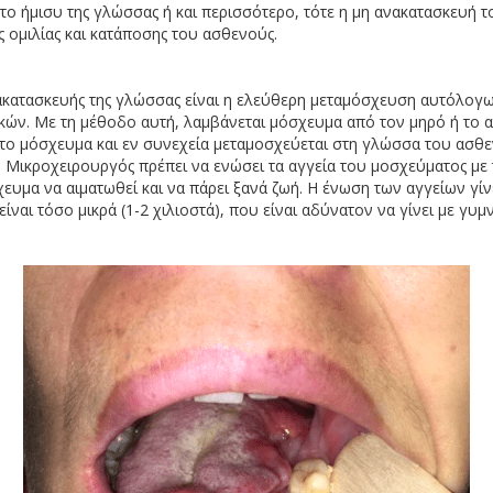
το ήμισυ της γλώσσας ή και περισσότερο, τότε η μη ανακατασκευή τ
ς ομιλίας και κατάποσης του ασθενούς.
κατασκευής της γλώσσας είναι η ελεύθερη μεταμόσχευση αυτόλογω
κών. Με τη μέθοδο αυτή, λαμβάνεται μόσχευμα από τον μηρό ή το αν
το μόσχευμα και εν συνεχεία μεταμοσχεύεται στη γλώσσα του ασθενο
– Μικροχειρουργός πρέπει να ενώσει τα αγγεία του μοσχεύματος με 
υμα να αιματωθεί και να πάρει ξανά ζωή. Η ένωση των αγγείων γίνε
ίναι τόσο μικρά (1-2 χιλιοστά), που είναι αδύνατον να γίνει με γυμν