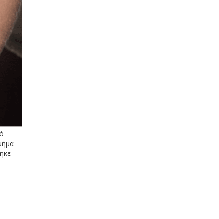
κό
μήμα
ηκε