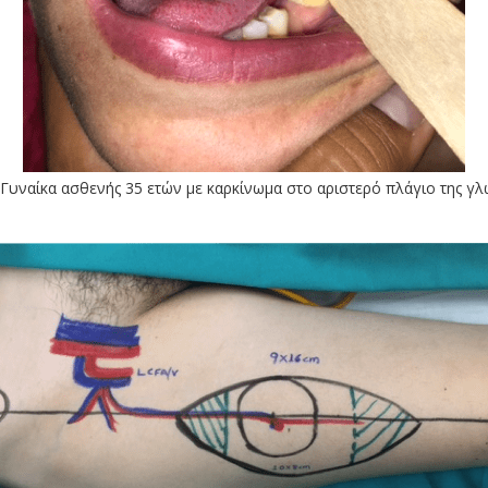
1 Γυναίκα ασθενής 35 ετών με καρκίνωμα στο αριστερό πλάγιο της γ