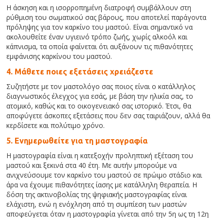
Η άσκηση και η ισορροπημένη διατροφή συμβάλλουν στη
ρύθμιση του σωματικού σας βάρους, που αποτελεί παράγοντα
πρόληψης για τον καρκίνο του μαστού. Είναι σημαντικό να
ακολουθείτε έναν υγιεινό τρόπο ζωής, χωρίς αλκοόλ και
κάπνισμα, τα οποία φαίνεται ότι αυξάνουν τις πιθανότητες
εμφάνισης καρκίνου του μαστού.
4. Μάθετε ποιες εξετάσεις χρειάζεστε
Συζητήστε με τον μαστολόγο σας ποιος είναι ο κατάλληλος
διαγνωστικός έλεγχος για εσάς, με βάση την ηλικία σας, το
ατομικό, καθώς και το οικογενειακό σας ιστορικό. Έτσι, θα
αποφύγετε άσκοπες εξετάσεις που δεν σας ταιριάζουν, αλλά θα
κερδίσετε και πολύτιμο χρόνο.
5. Ενημερωθείτε για τη μαστογραφία
Η μαστογραφία είναι η κατεξοχήν προληπτική εξέταση του
μαστού και ξεκινά στα 40 έτη. Με αυτήν μπορούμε να
ανιχνεύσουμε τον καρκίνο του μαστού σε πρώιμο στάδιο και
άρα να έχουμε πιθανότητες ίασης με κατάλληλη θεραπεία. Η
δόση της ακτινοβολίας της ψηφιακής μαστογραφίας είναι
ελάχιστη, ενώ η ενόχληση από τη συμπίεση των μαστών
αποφεύγεται όταν η μαστογραφία γίνεται από την 5η ως τη 12η