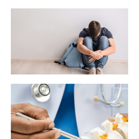
Ανεπάρκεια τραχήλου μήτρας
Κλινική "ΑΓΙΟΣ ΛΟΥΚΑΣ"
Επέμβαση για διόρθωση εφηβοφωνίας
("θηλυκή φωνή")
Κλινική "ΑΓΙΟΣ ΛΟΥΚΑΣ"