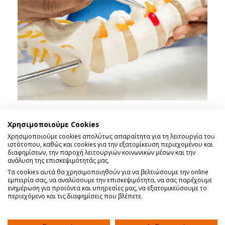
Η Τεχνική UBE (Unilateral Biportal
Endoscopy): Μία Σύγχρονη Ελάχιστα
Επεμβατική Προσέγγιση για τη
Χρησιμοποιούμε Cookies
Χειρουργική Αντιμετώπιση της
Χρησιμοποιούμε cookies απολύτως απαραίτητα για τη λειτουργία του
Δισκοκήλης
ιστότοπου, καθώς και cookies για την εξατομίκευση περιεχομένου και
διαφημίσεων, την παροχή λειτουργιών κοινωνικών μέσων και την
Κλινική "ΑΓΙΟΣ ΛΟΥΚΑΣ"
ανάλυση της επισκεψιμότητάς μας.
Τα cookies αυτά θα χρησιμοποιηθούν για να βελτιώσουμε την online
εμπειρία σας, να αναλύσουμε την επισκεψιμότητα, να σας παρέχουμε
ενημέρωση για προϊόντα και υπηρεσίες μας, να εξατομικεύσουμε το
περιεχόμενο και τις διαφημίσεις που βλέπετε.
ΚΛΙΝΙΚΗ