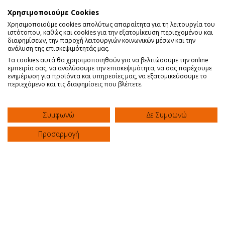
Χρησιμοποιούμε Cookies
Χρησιμοποιούμε cookies απολύτως απαραίτητα για τη λειτουργία του
ιστότοπου, καθώς και cookies για την εξατομίκευση περιεχομένου και
Επέμβαση για διόρθωση εφηβοφωνίας
διαφημίσεων, την παροχή λειτουργιών κοινωνικών μέσων και την
ανάλυση της επισκεψιμότητάς μας.
("θηλυκή φωνή")
Τα cookies αυτά θα χρησιμοποιηθούν για να βελτιώσουμε την online
Κλινική "ΑΓΙΟΣ ΛΟΥΚΑΣ"
εμπειρία σας, να αναλύσουμε την επισκεψιμότητα, να σας παρέχουμε
ενημέρωση για προϊόντα και υπηρεσίες μας, να εξατομικεύσουμε το
περιεχόμενο και τις διαφημίσεις που βλέπετε.
Συμφωνώ
Δε Συμφωνώ
Προσαρμογή