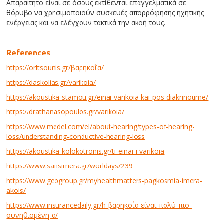
Απαραίτητο είναι σε όσους εκτίθενται επαγγελματικά σε
θόρυβο να χρησιμοποιούν συσκευές απορρόφησης ηχητικής
ενέργειας και να ελέγχουν τακτικά την ακοή τους.
References
https://orltsounis.gr/βαρηκοΐα/
https://daskolias.gr/varikoia/
https://akoustika-stamou.gr/einai-varikoia-kai-pos-diakrinoume/
https://drathanasopoulos.gr/varikoia/
https://www.medel.com/el/about-hearing/types-of-hearing-
loss/understanding-conductive-hearing-loss
https://akoustika-kolokotronis.gr/ti-einai-i-varikoia
https://www.sansimera.gr/worldays/239
https://www.gepgroup.gr/myhealthmatters-pagkosmia-imera-
akois/
https://www.insurancedaily.gr/h-βαρηκοΐα-είναι-πολύ-πιο-
συνηθισμένη-α/