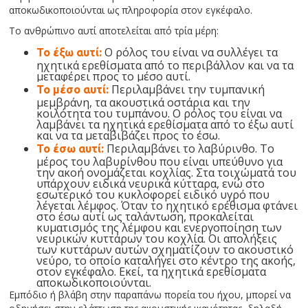
αποκωδικοποιούνται ως πληροφορία στον εγκέφαλο.
Το ανθρώπινο αυτί αποτελείται από τρία μέρη:
Ο ρόλος του είναι να συλλέγει τα
Το έξω αυτί:
ηχητικά ερεθίσματα από το περιβάλλον και να τα
μεταφέρει προς το μέσο αυτί.
Περιλαμβάνει την τυμπανική
Το μέσο αυτί:
μεμβράνη, τα ακουστικά οστάρια και την
κοιλότητα του τυμπάνου. Ο ρόλος του είναι να
λαμβάνει τα ηχητικά ερεθίσματα από το έξω αυτί
και να τα μεταβιβάζει προς το έσω.
Περιλαμβάνει το λαβύρινθο. Το
Το έσω αυτί:
μέρος του λαβυρίνθου που είναι υπεύθυνο για
την ακοή ονομάζεται κοχλίας. Στα τοιχώματά του
υπάρχουν ειδικά νευρικά κύτταρα, ενώ στο
εσωτερικό του κυκλοφορεί ειδικό υγρό που
λέγεται λέμφος. Όταν το ηχητικό ερέθισμα φτάνει
στο έσω αυτί ως ταλάντωση, προκαλείται
κυματισμός της λέμφου και ενεργοποίηση των
νευρικών κυττάρων του κοχλία. Οι απολήξεις
των κυττάρων αυτών σχηματίζουν το ακουστικό
νεύρο, το οποίο καταλήγει στο κέντρο της ακοής,
στον εγκέφαλο. Εκεί, τα ηχητικά ερεθίσματα
αποκωδικοποιούνται.
Εμπόδιο ή βλάβη στην παραπάνω πορεία του ήχου, μπορεί να