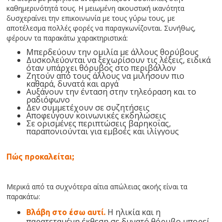
καθημερινότητά τους. Η μειωμένη ακουστική ικανότητα
δυσχεραίνει την επικοινωνία με τους γύρω τους, με
αποτέλεσμα πολλές φορές να παραγκωνίζονται. Συνήθως,
φέρουν τα παρακάτω χαρακτηριστικά:
Μπερδεύουν την ομιλία με άλλους θορύβους
Δυσκολεύονται να ξεχωρίσουν τις λέξεις, ειδικά
όταν υπάρχει θόρυβος στο περιβάλλον
Ζητούν από τους άλλους να μιλήσουν πιο
καθαρά, δυνατά και αργά
Αυξάνουν την ένταση στην τηλεόραση και το
ραδιόφωνο
Δεν συμμετέχουν σε συζητήσεις
Αποφεύγουν κοινωνικές εκδηλώσεις
Σε ορισμένες περιπτώσεις βαρηκοΐας,
παραπονιούνται για εμβοές και ιλίγγους
Πώς προκαλείται;
Μερικά από τα συχνότερα αίτια απώλειας ακοής είναι τα
παρακάτω:
Η ηλικία και η
Βλάβη στο έσω αυτί.
παρατεταμένη έκθεση σε δυνατό θόρυβο μπορεί