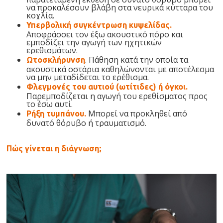
να προκαλέσουν βλάβη στα νευρικά κύτταρα του
κοχλία.
Υπερβολική συγκέντρωση κυψελίδας.
Αποφράσσει τον έξω ακουστικό πόρο και
εμποδίζει την αγωγή των ηχητικών
ερεθισμάτων.
. Πάθηση κατά την οποία τα
Ωτοσκλήρυνση
ακουστικά οστάρια καθηλώνονται με αποτέλεσμα
να μην μεταδίδεται το ερέθισμα.
Φλεγμονές του αυτιού (ωτίτιδες) ή όγκοι.
Παρεμποδίζεται η αγωγή του ερεθίσματος προς
το έσω αυτί.
Μπορεί να προκληθεί από
Ρήξη τυμπάνου.
δυνατό θόρυβο ή τραυματισμό.
Πώς γίνεται η διάγνωση;