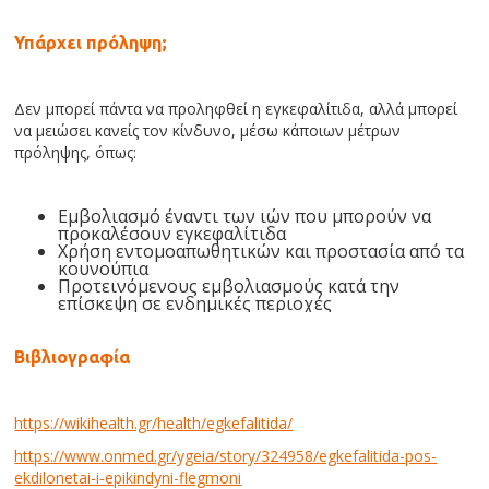
Υπάρχει πρόληψη;
Δεν μπορεί πάντα να προληφθεί η εγκεφαλίτιδα, αλλά μπορεί
να μειώσει κανείς τον κίνδυνο, μέσω κάποιων μέτρων
πρόληψης, όπως:
Εμβολιασμό έναντι των ιών που μπορούν να
προκαλέσουν εγκεφαλίτιδα
Χρήση εντομοαπωθητικών και προστασία από τα
κουνούπια
Προτεινόμενους εμβολιασμούς κατά την
επίσκεψη σε ενδημικές περιοχές
Βιβλιογραφία
https://wikihealth.gr/health/egkefalitida/
https://www.onmed.gr/ygeia/story/324958/egkefalitida-pos-
ekdilonetai-i-epikindyni-flegmoni