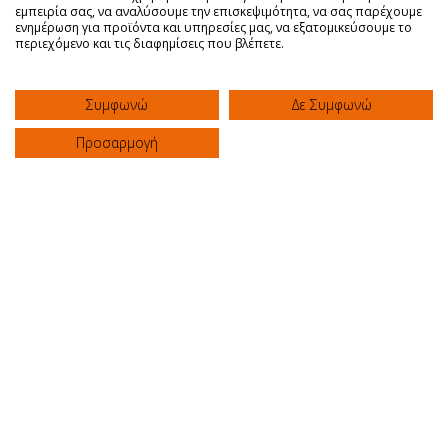
εμπειρία σας, να αναλύσουμε την επισκεψιμότητα, να σας παρέχουμε
Ανεπάρκεια τραχήλου μήτρας
ενημέρωση για προϊόντα και υπηρεσίες μας, να εξατομικεύσουμε το
περιεχόμενο και τις διαφημίσεις που βλέπετε.
Κλινική "ΑΓΙΟΣ ΛΟΥΚΑΣ"
Συμφωνώ
Δε Συμφωνώ
Προσαρμογή
Επέμβαση για διόρθωση εφηβοφωνίας
("θηλυκή φωνή")
Κλινική "ΑΓΙΟΣ ΛΟΥΚΑΣ"