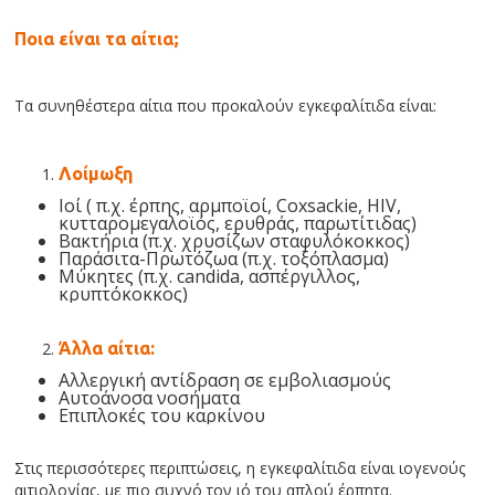
Ποια είναι τα αίτια;
Τα συνηθέστερα αίτια που προκαλούν εγκεφαλίτιδα είναι:
Λοίμωξη
Ιοί ( π.χ. έρπης, αρμποϊοί, Coxsackie, HIV,
κυτταρομεγαλοϊός, ερυθράς, παρωτίτιδας)
Βακτήρια (π.χ. χρυσίζων σταφυλόκοκκος)
Παράσιτα-Πρωτόζωα (π.χ. τοξόπλασμα)
Μύκητες (π.χ. candida, ασπέργιλλος,
κρυπτόκοκκος)
Άλλα αίτια:
Αλλεργική αντίδραση σε εμβολιασμούς
Αυτοάνοσα νοσήματα
Επιπλοκές του καρκίνου
Στις περισσότερες περιπτώσεις, η εγκεφαλίτιδα είναι ιογενούς
αιτιολογίας, με πιο συχνό τον ιό του απλού έρπητα.