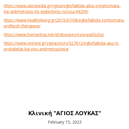
https://www.iatropedia.gr/ygeia/egkefalitida-aitia-symptomata-
kai-antimetopisi-tis-epikindynis-nosou/44299/
https://www.healthyliving.gr/2015/07/08/egkefalitida-symtomata-
prolhpsh-therapeia/
https://www.humanitas.net/el/diseases/εγκεφαλίτιδα/
https://www.onmed.gr/ygeia/story/327612/egkefalitida-apo-ti-
prokaleitai-kai-pos-antimetopizetai
Κλινική "ΑΓΙΟΣ ΛΟΥΚΑΣ"
February 15, 2023