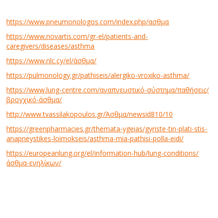
https://www.pneumonologos.com/index.php/ασθμα
https://www.novartis.com/gr-el/patients-and-
caregivers/diseases/asthma
https://www.nlc.cy/el/άσθμα/
https://pulmonology.gr/pathiseis/alergiko-vroxiko-asthma/
https://www.lung-centre.com/αναπνευστικό-σύστημα/παθήσεις/
βρογχικό-άσθμα/
http://www.tvassilakopoulos.gr/Άσθμα/newsid810/10
https://greenpharmacies.gr/themata-ygeias/gyriste-tin-plati-stis-
anapneystikes-loimokseis/asthma-mia-pathisi-polla-eidi/
https://europeanlung.org/el/information-hub/lung-conditions/
άσθμα-ενηλίκων/