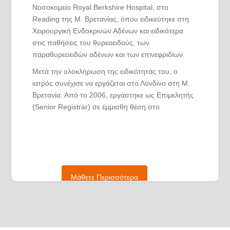
Νοσοκομείο Royal Berkshire Hospital, στο
Reading της Μ. Βρετανίας, όπου ειδικεύτηκε στη
Χειρουργική Ενδοκρινών Αδένων και ειδικότερα
στις παθήσεις του θυρεοειδούς, των
παραθυρεοειδών αδένων και των επινεφριδίων.
Μετά την ολοκλήρωση της ειδικότητάς του, ο
ιατρός συνέχισε να εργάζεται στο Λονδίνο στη Μ.
Βρετανία. Από το 2006, εργάστηκε ως Επιμελητής
(Senior Registrar) σε έμμισθη θέση στο
Νοσοκομείο St Mary’s Hospital, όπου και
εξειδικεύτηκε αρχικά στη Λαπαροσκοπική
χειρουργική και Χειρουργική του Παχέος Εντέρου
και Ορθού (Laparoscopic Fellowship in General &
Colorectal Surgery) και κατόπιν στην προηγμένη
Μάθετε Περισσότερα
Λαπαροσκοπική Χειρουργική και Χειρουργική του
Ανωτέρου Πεπτικού (Fellowship in Advanced
Laparoscopic & Upper Gastrointestinal Surgery).
Τον Ιούνιο 2007, μεσολάβησε η αναγόρευσή του
ως Διδάκτορα του Α.Π.Θ. με βαθμό «Άριστα» και