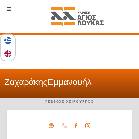
Ζαχαράκης
Εμμανουήλ
ΓΕΝΙΚΌΣ ΧΕΙΡΟΥΡΓΌΣ