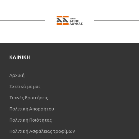
θέμα Διδακτορικής Διατριβής: «Η επίδραση του
Ινσουλινοειδή Αυξητικού Παράγοντα τύπου Ι στην
επούλωση των αναστομώσεων του παχέος
εντέρου, σε επίμυες υπό χημειοθεραπεία με 5-
φθοριοουρακίλη».
Τον Νοέμβριο 2007 και σε ηλικία 35 ετών, γίνεται
Διευθυντής Χειρουργικού Τμήματος (Consultant in
ΚΛΙΝΙΚΗ
General & Upper Gastrointestinal Surgery) σε
έμμισθη θέση στο Νοσοκομείο St Mary’s Hospital,
στους τομείς της Γενικής Χειρουργικής και
Αρχική
Χειρουργικής του Οισοφάγου-Στομάχου. Από τον
Σχετικά με μας
Δεκέμβριο 2008, συνέχισε να εργάζεται ως
Διευθυντής Χειρουργικού Τμήματος (Consultant in
Συχνές Ερωτήσεις
General & Hepato-Pancreato-Biliary Surgery) σε
Πολιτική Απορρήτου
έμμισθη θέση στο Νοσοκομείο Hammersmith
Hospital και τη διεθνώς αναγνωρισμένη
Πολιτική Ποιότητας
Πανεπιστημιακή Κλινική ‘Hπατος-Χοληφόρων-
Πολιτική Ασφάλειας τροφίμων
Παγκρέατος.