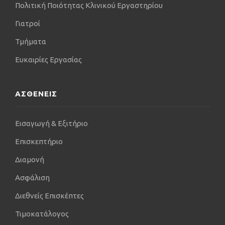
Τον Σεπτέμβριο 2009, εξελέγη Επίκουρος
Πολιτική Ποιότητας Κλινικού Εργαστηρίου
Καθηγητής & Διευθυντής Χειρουργικού Τμήματος
Γιατροί
(Senior Lecturer & Consultant in General & Upper
Gastrointestinal Surgery) στο Πανεπιστήμιο
Τμήματα
Imperial College του Λονδίνου και στο Νοσοκομείο
Ευκαιρίες Εργασίας
St Mary’s Hospital, στους τομείς της Γενικής
Χειρουργικής και Χειρουργικής του Ανωτέρου
Πεπτικού με έμφαση στη ριζική χειρουργική του
ΑΣΘΕΝΕΙΣ
Οισοφαγο-Γαστρικού καρκίνου και την Προηγμένη
Λαπαροσκοπική Χειρουργική.
Εισαγωγή & Εξιτήριο
Μεσολάβησε εκπαιδευτική άδεια από το
Πανεπιστήμιο Imperial College London,
Επισκεπτήριο
προκειμένου να μεταβεί στο Νοσοκομείο St Janz
Διαμονή
Hospital, στην Bruges του Βελγίου, όπου και
εξειδικεύτηκε στη Λαπαροσκοπική Χειρουργική της
Ασφάλιση
Παχυσαρκίας. Έτσι, από τον Ιανουάριο 2011,
παράλληλα με την κύρια απασχόλησή του στο
Διεθνείς Επισκέπτες
Νοσοκομείο St Mary’s Hospital, πραγματοποιούσε
Τιμοκατάλογος
και επεμβάσεις παχυσαρκίας στο Νοσοκομείο