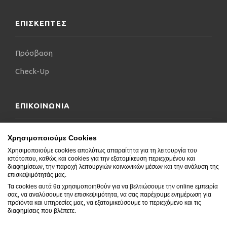
Charing Cross Hospital του ιδίου Trust ανά τακτά
χρονικά διαστήματα.
ΕΠΙΣΚΕΠΤΕΣ
Από τον Μάιο 2012 και μέχρι την επιστροφή του
στην Ελλάδα, συνέχισε να εργάζεται ως Διευθυντής
Πρόσβαση
Χειρουργικού Τμήματος (Consultant in General
and HPB Surgery) στο Νοσοκομείο Hammersmith
Check-Up
Hospital του Imperial College NHS Trust, στους
τομείς της Χειρουργικής ‘Hπατος-Χοληφόρων-
Παγκρέατος.
ΕΠΙΚΟΙΝΩΝΙΑ
Ο ιατρός, κατά τη διάρκεια της εργασίας του στη
Μ. Βρετανία, πραγματοποίησε πάνω από 3.500
Επικοινωνήστε μαζί μας
Χρησιμοποιούμε Cookies
ανοιχτές και λαπαροσκοπικές επεμβάσεις ποικίλης
Χρησιμοποιούμε cookies απολύτως απαραίτητα για τη λειτουργία του
Δήλωση Προσβασιμότητας
βαρύτητας. Οι περισσότερες αφορούν την
ιστότοπου, καθώς και cookies για την εξατομίκευση περιεχομένου και
Ογκολογική Χειρουργική Οισοφάγου/Στομάχου,
διαφημίσεων, την παροχή λειτουργιών κοινωνικών μέσων και την ανάλυση της
Συχνές Ερωτήσεις
επισκεψιμότητάς μας.
Ήπατος/Χοληφόρων/Παγκρέατος, Παχέος εντέρου/
Τα cookies αυτά θα χρησιμοποιηθούν για να βελτιώσουμε την online εμπειρία
Ορθού, καθώς και τη λαπαροσκοπική Γενική
Blog
σας, να αναλύσουμε την επισκεψιμότητα, να σας παρέχουμε ενημέρωση για
Χειρουργική και Χειρουργική της Παχυσαρκίας.
προϊόντα και υπηρεσίες μας, να εξατομικεύσουμε το περιεχόμενο και τις
διαφημίσεις που βλέπετε.
Ο κ. Ζαχαράκης έχει δημοσιεύσει πάνω από 90