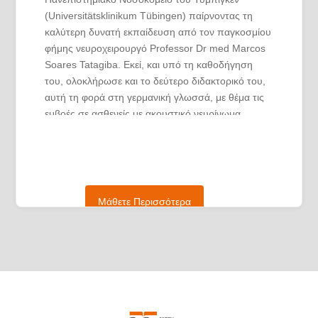
(Universitätsklinikum Tübingen) παίρνοντας τη
καλύτερη δυνατή εκπαίδευση από τον παγκοσμίου
φήμης νευροχειρουργό Professor Dr med Marcos
Soares Tatagiba. Εκεί, και υπό τη καθοδήγηση
του, ολοκλήρωσε και το δεύτερο διδακτορικό του,
αυτή τη φορά στη γερμανική γλωσσά, με θέμα τις
εμβοές σε ασθενείς με ακουστικό νευρίνωμα
(Persistierender Tinnitus nach
Vestibularisschwannom-Operationen: Klinische
und bildgebende Hinweise auf Neuroplastizität) με
άριστα (Note: 1 magna cum laude). Ήταν
υπεύθυνος για περιστατικά υδροκέφαλου
Μάθετε Περισσότερα
συλλέγοντας μεγάλη εμπειρία σε όλες τις σχετικές
παθήσεις και με όλες τις βαλβίδες.
Η χειρουργική του εξέλιξη συνεχίστηκε από τη
θέση του επιμελητή στο Νοσοκομείο του Λούνεν,
ακαδημαϊκό νοσοκομείο του Πανεπιστημίου του
Μύνστερ όπου και οργάνωσε και διηύθυνε το
διεπιστημονικό συμβούλιο παθήσεων αγγείων του