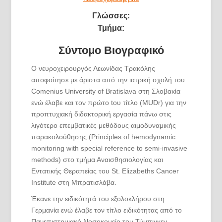
Γλώσσες:
Τμήμα:
Σύντομο Βιογραφικό
Ο νευροχειρουργός Λεωνίδας Τρακόλης
αποφοίτησε με άριστα από την ιατρική σχολή του
Comenius University of Bratislava στη Σλοβακία
ενώ έλαβε και τον πρώτο tου τίτλο (MUDr) για την
προπτυχιακή διδακτορική εργασία πάνω στις
λιγότερο επεμβατικές μεθόδους αιμοδυναμικής
παρακολούθησης (Principles of hemodynamic
monitoring with special reference to semi-invasive
methods) στο τμήμα Αναισθησιολογίας και
Εντατικής Θεραπείας του St. Elizabeths Cancer
Institute στη Μπρατισλάβα.
Έκανε την ειδικότητά του εξολοκλήρου στη
Γερμανία ενώ έλαβε τον τίτλο ειδικότητας από το
Πανεπιστημιακό Νοσοκομείο του Τύμπιγκεν