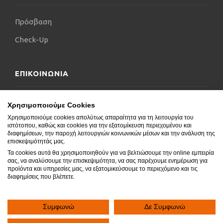
Πρόσβαση
Check-Up
ΕΠΙΚΟΙΝΩΝΙΑ
Επικοινωνήστε μαζί μας
Χρησιμοποιούμε Cookies
Χρησιμοποιούμε cookies απολύτως απαραίτητα για τη λειτουργία του
Δήλωση Προσβασιμότητας
ιστότοπου, καθώς και cookies για την εξατομίκευση περιεχομένου και
διαφημίσεων, την παροχή λειτουργιών κοινωνικών μέσων και την ανάλυση της
Συχνές Ερωτήσεις
επισκεψιμότητάς μας.
Τα cookies αυτά θα χρησιμοποιηθούν για να βελτιώσουμε την online εμπειρία
Blog
σας, να αναλύσουμε την επισκεψιμότητα, να σας παρέχουμε ενημέρωση για
προϊόντα και υπηρεσίες μας, να εξατομικεύσουμε το περιεχόμενο και τις
διαφημίσεις που βλέπετε.
Συμφωνώ
Δε Συμφωνώ
Copyright © 2020.
SocialGeni
All rights reserved.