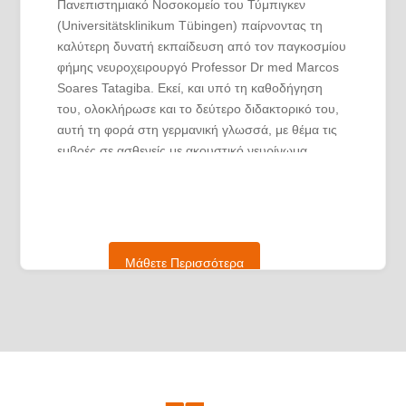
Πανεπιστημιακό Νοσοκομείο του Τύμπιγκεν
(Universitätsklinikum Tübingen) παίρνοντας τη
καλύτερη δυνατή εκπαίδευση από τον παγκοσμίου
φήμης νευροχειρουργό Professor Dr med Marcos
Soares Tatagiba. Εκεί, και υπό τη καθοδήγηση
του, ολοκλήρωσε και το δεύτερο διδακτορικό του,
αυτή τη φορά στη γερμανική γλωσσά, με θέμα τις
εμβοές σε ασθενείς με ακουστικό νευρίνωμα
(Persistierender Tinnitus nach
Vestibularisschwannom-Operationen: Klinische
und bildgebende Hinweise auf Neuroplastizität) με
άριστα (Note: 1 magna cum laude). Ήταν
υπεύθυνος για περιστατικά υδροκέφαλου
Μάθετε Περισσότερα
συλλέγοντας μεγάλη εμπειρία σε όλες τις σχετικές
παθήσεις και με όλες τις βαλβίδες.
Η χειρουργική του εξέλιξη συνεχίστηκε από τη
θέση του επιμελητή στο Νοσοκομείο του Λούνεν,
ακαδημαϊκό νοσοκομείο του Πανεπιστημίου του
Μύνστερ όπου και οργάνωσε και διηύθυνε το