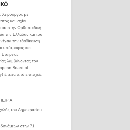
ικό
ς Χειρουργός με
ατος και ισχίου.
 του στην Ορθοπαιδική
ία της Ελλάδας και του
έχεια την εξειδίκευση
αι υπότροφος και
 Εταιρείας
ίας λαμβάνοντας τον
ropean Board of
) έπειτα από επιτυχείς
ΠΕΙΡΙΑ
χολής του Δημοκριτείου
 δυνάμεων στην 71