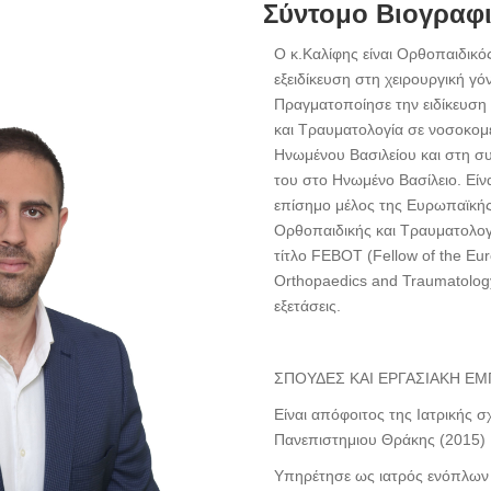
Σύντομο Βιογραφ
Ο κ.Καλίφης είναι Ορθοπαιδικό
εξειδίκευση στη χειρουργική γόν
Πραγματοποίησε την ειδίκευση
και Τραυματολογία σε νοσοκομε
Ηνωμένου Βασιλείου και στη συν
του στο Ηνωμένο Βασίλειο. Είν
επίσημο μέλος της Ευρωπαϊκής
Ορθοπαιδικής και Τραυματολογ
τίτλο FEBOT (Fellow of the Eu
Orthopaedics and Traumatology
εξετάσεις.
ΣΠΟΥΔΕΣ ΚΑΙ ΕΡΓΑΣΙΑΚΗ ΕΜ
Είναι απόφοιτος της Ιατρικής σ
Πανεπιστημιου Θράκης (2015)
Υπηρέτησε ως ιατρός ενόπλων