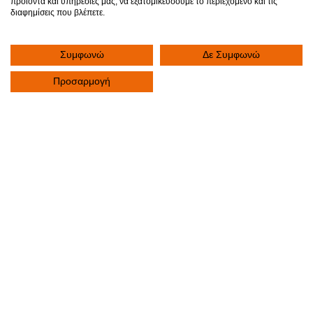
προϊόντα και υπηρεσίες μας, να εξατομικεύσουμε το περιεχόμενο και τις
04
διαφημίσεις που βλέπετε.
Συμφωνώ
Δε Συμφωνώ
Προσαρμογή
Τι να ρωτήσω τον γιατρό μου;
Είναι σημαντικό να έχετε ενεργό ρόλο και να είστε
ενημερωμένοι σχετικά με τις εξετάσεις στις οποίες θα
υποβληθείτε, αλλά και για τη θεραπεία την οποία θα
λάβετε. Παρακάτω, βρείτε ορισμένες προτάσεις με
ερωτήματα που μπορείτε να θέσετε στον Γιατρό σας.