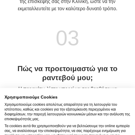
της επίσκεψής σας στην Κλινική, ώστε να την
εκμεταλλευτείτε με τον καλύτερο δυνατό τρόπο.
03
Πώς να προετοιμαστώ για το
ραντεβού μου;
Η παρακάτω λίστα μπορεί να σας βοηθήσει να
προετοιμαστείτε όσο καλύτερα μπορείτε για την
Χρησιμοποιούμε Cookies
επίσκεψή σας στην Κλινική. Μάθετε επίσης τι να
Χρησιμοποιούμε cookies απολύτως απαραίτητα για τη λειτουργία του
ιστότοπου, καθώς και cookies για την εξατομίκευση περιεχομένου και
περιμένετε κατά την επίσκεψή σας στην Κλινική και
διαφημίσεων, την παροχή λειτουργιών κοινωνικών μέσων και την ανάλυση της
αμέσως μετά.
επισκεψιμότητάς μας.
Τα cookies αυτά θα χρησιμοποιηθούν για να βελτιώσουμε την online εμπειρία
σας, να αναλύσουμε την επισκεψιμότητα, να σας παρέχουμε ενημέρωση για