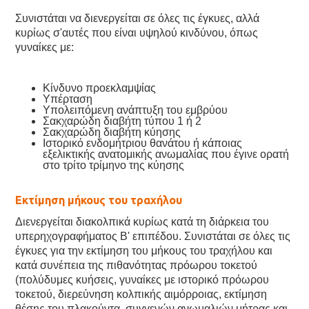
Συνιστάται να διενεργείται σε όλες τις έγκυες, αλλά
κυρίως σ'αυτές που είναι υψηλού κινδύνου, όπως
γυναίκες με:
Κίνδυνο προεκλαμψίας
Υπέρταση
Υπολειπόμενη ανάπτυξη του εμβρύου
Σακχαρώδη διαβήτη τύπου 1 ή 2
Σακχαρώδη διαβήτη κύησης
Ιστορικό ενδομήτριου θανάτου ή κάποιας
εξελικτικής ανατομικής ανωμαλίας που έγινε ορατή
στο τρίτο τρίμηνο της κύησης
Εκτίμηση μήκους του τραχήλου
Διενεργείται διακολπικά κυρίως κατά τη διάρκεια του
υπερηχογραφήματος Β' επιπέδου. Συνιστάται σε όλες τις
έγκυες για την εκτίμηση του μήκους του τραχήλου και
κατά συνέπεια της πιθανότητας πρόωρου τοκετού
(πολύδυμες κυήσεις, γυναίκες με ιστορικό πρόωρου
τοκετού, διερεύνηση κολπικής αιμόρροιας, εκτίμηση
θέσης του πλακούντα, συγγενών ανωμαλιών μήτρας και