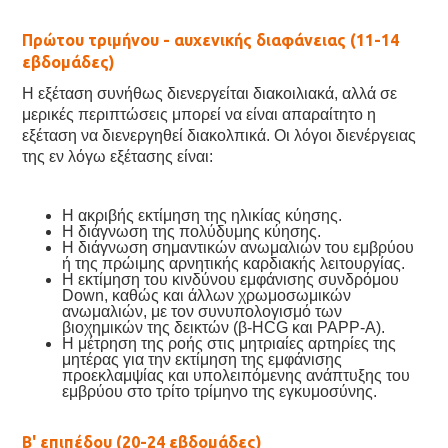
Πρώτου τριμήνου - αυχενικής διαφάνειας (11-14
εβδομάδες)
Η εξέταση συνήθως διενεργείται διακοιλιακά, αλλά σε
μερικές περιπτώσεις μπορεί να είναι απαραίτητο η
εξέταση να διενεργηθεί διακολπικά. Οι λόγοι διενέργειας
της εν λόγω εξέτασης είναι:
Η ακριβής εκτίμηση της ηλικίας κύησης.
Η διάγνωση της πολύδυμης κύησης.
Η διάγνωση σημαντικών ανωμαλιών του εμβρύου
ή της πρώιμης αρνητικής καρδιακής λειτουργίας.
Η εκτίμηση του κινδύνου εμφάνισης συνδρόμου
Down, καθώς και άλλων χρωμοσωμικών
ανωμαλιών, με τον συνυπολογισμό των
βιοχημικών της δεικτών (β-HCG και PAPP-A).
Η μέτρηση της ροής στις μητριαίες αρτηρίες της
μητέρας για την εκτίμηση της εμφάνισης
προεκλαμψίας και υπολειπόμενης ανάπτυξης του
εμβρύου στο τρίτο τρίμηνο της εγκυμοσύνης.
Β' επιπέδου (20-24 εβδομάδες)