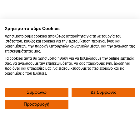
+30 2310 390 766
fax
+30 2310 341 828
Χρησιμοποιούμε Cookies
Χρησιμοποιούμε cookies απολύτως απαραίτητα για τη λειτουργία του
ιστότοπου, καθώς και cookies για την εξατομίκευση περιεχομένου και
διαφημίσεων, την παροχή λειτουργιών κοινωνικών μέσων και την ανάλυση της
επισκεψιμότητάς μας.
Τα cookies αυτά θα χρησιμοποιηθούν για να βελτιώσουμε την online εμπειρία
σας, να αναλύσουμε την επισκεψιμότητα, να σας παρέχουμε ενημέρωση για
προϊόντα και υπηρεσίες μας, να εξατομικεύσουμε το περιεχόμενο και τις
διαφημίσεις που βλέπετε.
Συμφωνώ
Δε Συμφωνώ
Προσαρμογή