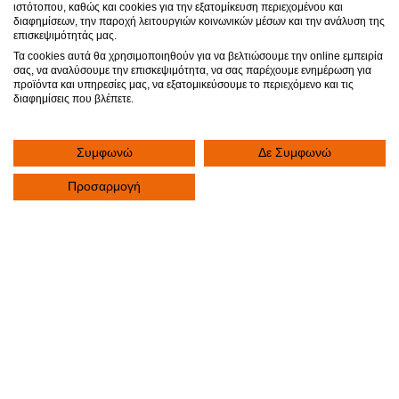
ιστότοπου, καθώς και cookies για την εξατομίκευση περιεχομένου και
διαφημίσεων, την παροχή λειτουργιών κοινωνικών μέσων και την ανάλυση της
επισκεψιμότητάς μας.
Τα cookies αυτά θα χρησιμοποιηθούν για να βελτιώσουμε την online εμπειρία
σας, να αναλύσουμε την επισκεψιμότητα, να σας παρέχουμε ενημέρωση για
προϊόντα και υπηρεσίες μας, να εξατομικεύσουμε το περιεχόμενο και τις
διαφημίσεις που βλέπετε.
Επικοινωνία
Συμφωνώ
Δε Συμφωνώ
Προσαρμογή
Συμπληρώστε την παρακάτω φόρμα για να επικοινωνήσετε με την Κλινική. Το
αίτημά σας θα καταχωρηθεί άμεσα. Κάποιος από τους εκπροσώπους της
Κλινικής θα επικοινωνήσει μαζί σας για να σας εξυπηρετήσει.
Επικοινωνηστε μαζι μας
+30 2310 380 000
Email
info@klinikiagiosloukas.gr