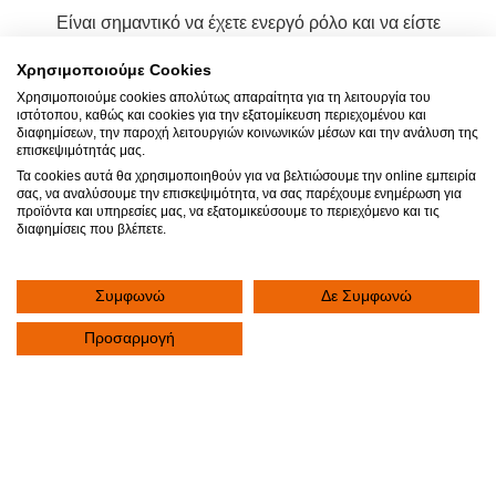
Είναι σημαντικό να έχετε ενεργό ρόλο και να είστε
ενημερωμένοι σχετικά με τις εξετάσεις στις οποίες θα
Χρησιμοποιούμε Cookies
υποβληθείτε, αλλά και για τη θεραπεία την οποία θα
Χρησιμοποιούμε cookies απολύτως απαραίτητα για τη λειτουργία του
λάβετε. Παρακάτω, βρείτε ορισμένες προτάσεις με
ιστότοπου, καθώς και cookies για την εξατομίκευση περιεχομένου και
ερωτήματα που μπορείτε να θέσετε στον Γιατρό σας.
διαφημίσεων, την παροχή λειτουργιών κοινωνικών μέσων και την ανάλυση της
επισκεψιμότητάς μας.
Τα cookies αυτά θα χρησιμοποιηθούν για να βελτιώσουμε την online εμπειρία
σας, να αναλύσουμε την επισκεψιμότητα, να σας παρέχουμε ενημέρωση για
προϊόντα και υπηρεσίες μας, να εξατομικεύσουμε το περιεχόμενο και τις
διαφημίσεις που βλέπετε.
Συμφωνώ
Δε Συμφωνώ
Επικοινωνία
Προσαρμογή
Συμπληρώστε την παρακάτω φόρμα για να επικοινωνήσετε με την Κλινική. Το
αίτημά σας θα καταχωρηθεί άμεσα. Κάποιος από τους εκπροσώπους της
Κλινικής θα επικοινωνήσει μαζί σας για να σας εξυπηρετήσει.
Επικοινωνηστε μαζι μας