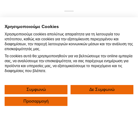
Πώς να αξιοποιήσω την
Χρησιμοποιούμε Cookies
επίσκεψη μου;
Χρησιμοποιούμε cookies απολύτως απαραίτητα για τη λειτουργία του
ιστότοπου, καθώς και cookies για την εξατομίκευση περιεχομένου και
Παρακάτω θα βρείτε χρήσιμες συμβουλές που
διαφημίσεων, την παροχή λειτουργιών κοινωνικών μέσων και την ανάλυση της
επισκεψιμότητάς μας.
μπορείτε να ακολουθήσετε ώστε να προετοιμαστείτε με
Τα cookies αυτά θα χρησιμοποιηθούν για να βελτιώσουμε την online εμπειρία
τον καλύτερο τρόπο για το ραντεβού σας, αλλά και για
σας, να αναλύσουμε την επισκεψιμότητα, να σας παρέχουμε ενημέρωση για
αυτά που πρέπει να έχετε υπόψιν σας κατά τη διάρκεια
προϊόντα και υπηρεσίες μας, να εξατομικεύσουμε το περιεχόμενο και τις
διαφημίσεις που βλέπετε.
της επίσκεψής σας στην Κλινική, ώστε να την
εκμεταλλευτείτε με τον καλύτερο δυνατό τρόπο.
Συμφωνώ
Δε Συμφωνώ
03
Προσαρμογή