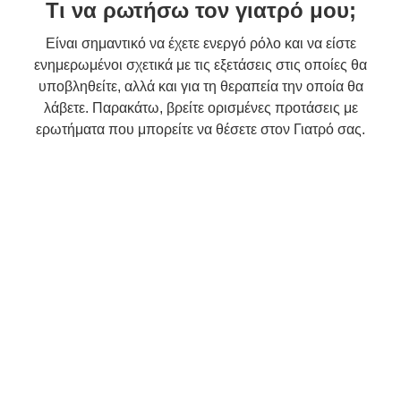
Τι να ρωτήσω τον γιατρό μου;
Είναι σημαντικό να έχετε ενεργό ρόλο και να είστε
ενημερωμένοι σχετικά με τις εξετάσεις στις οποίες θα
υποβληθείτε, αλλά και για τη θεραπεία την οποία θα
λάβετε. Παρακάτω, βρείτε ορισμένες προτάσεις με
ερωτήματα που μπορείτε να θέσετε στον Γιατρό σας.
Επικοινωνία
Συμπληρώστε την παρακάτω φόρμα για να επικοινωνήσετε με την Κλινική. Το
αίτημά σας θα καταχωρηθεί άμεσα. Κάποιος από τους εκπροσώπους της
Κλινικής θα επικοινωνήσει μαζί σας για να σας εξυπηρετήσει.