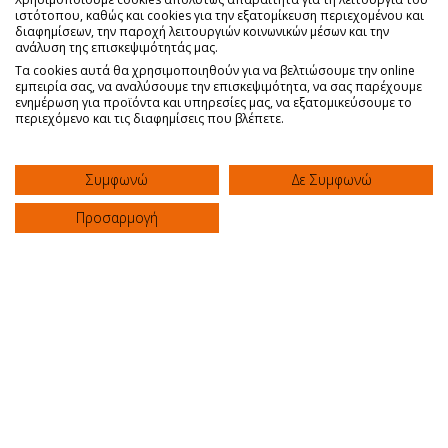
ιστότοπου, καθώς και cookies για την εξατομίκευση περιεχομένου και
διαφημίσεων, την παροχή λειτουργιών κοινωνικών μέσων και την
ανάλυση της επισκεψιμότητάς μας.
Τα cookies αυτά θα χρησιμοποιηθούν για να βελτιώσουμε την online
εμπειρία σας, να αναλύσουμε την επισκεψιμότητα, να σας παρέχουμε
Η Τεχνική UBE (Unilateral Biportal
ενημέρωση για προϊόντα και υπηρεσίες μας, να εξατομικεύσουμε το
Endoscopy): Μία Σύγχρονη Ελάχιστα
περιεχόμενο και τις διαφημίσεις που βλέπετε.
Επεμβατική Προσέγγιση για τη
Χειρουργική Αντιμετώπιση της
Δισκοκήλης
Συμφωνώ
Δε Συμφωνώ
Κλινική "ΑΓΙΟΣ ΛΟΥΚΑΣ"
Προσαρμογή
ΚΛΙΝΙΚΗ
Αρχική
Σχετικά με μας
Συχνές Ερωτήσεις