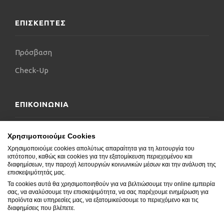
ΕΠΙΣΚΕΠΤΕΣ
Πρόσβαση
Check-Up
ΕΠΙΚΟΙΝΩΝΙΑ
Επικοινωνήστε μαζί μας
Χρησιμοποιούμε Cookies
Χρησιμοποιούμε cookies απολύτως απαραίτητα για τη λειτουργία του
Δήλωση Προσβασιμότητας
ιστότοπου, καθώς και cookies για την εξατομίκευση περιεχομένου και
διαφημίσεων, την παροχή λειτουργιών κοινωνικών μέσων και την ανάλυση της
Συχνές Ερωτήσεις
επισκεψιμότητάς μας.
Τα cookies αυτά θα χρησιμοποιηθούν για να βελτιώσουμε την online εμπειρία
Blog
σας, να αναλύσουμε την επισκεψιμότητα, να σας παρέχουμε ενημέρωση για
προϊόντα και υπηρεσίες μας, να εξατομικεύσουμε το περιεχόμενο και τις
διαφημίσεις που βλέπετε.