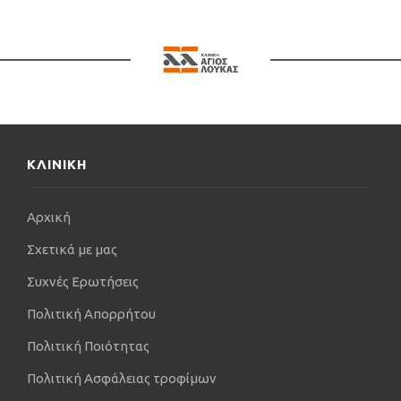
επεμβατικές τεχνικές στην αρθροπλαστική του
ισχίου σε πιστοποιημένα Κέντρα της Γερμανίας
(Koln και Tubingen).
Ο Παναγιώτης Τουζόπουλος συμμετέχει σε 25
δημοσιεύσεις σε διεθνή επιστημονικά περιοδικά με
δείκτη συνολικής απήχησης h-index: 11 ως κύριος
ΚΛΙΝΙΚΗ
ερευνητής ή συγγραφέας, ενώ είναι αξιολογητής σε
5 διεθνή επιστημονικά περιοδικά και έχει >40
διαλέξεις στον τομέα της Ορθοπαιδικής σε Διεθνή
Αρχική
και Πανελλήνια Επιστημονικά Συνέδρια. Συμμετέχει
Σχετικά με μας
ενεργά στη μεταπτυχιακή, αλλά και προπτυχιακή
εκπαίδευση των φοιτητών της Ιατρικής του ΔΠΘ τα
Συχνές Ερωτήσεις
τελευταία 5 έτη (Ανατομία και Ορθοπαιδική).
Πολιτική Απορρήτου
Πολιτική Ποιότητας
Όταν δεν βρίσκεται στην κλινική ή το ιατρείο,
επιλέγει να περνάει χρόνο με την οικογένειά του,
Πολιτική Ασφάλειας τροφίμων
ενώ είναι λάτρης του θαλάσσιου και μηχανοκίνητου