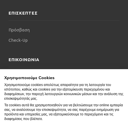
ΕΠΙΣΚΕΠΤΕΣ
Πρόσβαση
Check-Up
ΕΠΙΚΟΙΝΩΝΙΑ
Επικοινωνήστε μαζί μας
Χρησιμοποιούμε Cookies
Χρησιμοποιούμε cookies απολύτως απαραίτητα για τη λειτουργία του
Δήλωση Προσβασιμότητας
ιστότοπου, καθώς και cookies για την εξατομίκευση περιεχομένου και
διαφημίσεων, την παροχή λειτουργιών κοινωνικών μέσων και την ανάλυση της
Συχνές Ερωτήσεις
επισκεψιμότητάς μας.
Τα cookies αυτά θα χρησιμοποιηθούν για να βελτιώσουμε την online εμπειρία
Blog
σας, να αναλύσουμε την επισκεψιμότητα, να σας παρέχουμε ενημέρωση για
προϊόντα και υπηρεσίες μας, να εξατομικεύσουμε το περιεχόμενο και τις
διαφημίσεις που βλέπετε.