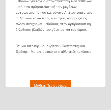
μεθόδων για ταχεία αποκατάσταση των ασθενών
μετά από αρθροπλαστική των μεγάλων
αρθρώσεων (ισχίου και γόνατος). Στον τομέα των
αθλητικών κακώσεων, ο γιατρός εφαρμόζει τις
πλέον σύγχρονες μεθόδους στην αρθροσκοπική
διόρθωση βλαβών του γόνατος και του ώμου.
Πτυχίο Ιατρικής Δημοκρίτειου Πανεπιστημίου
Θράκης, Μεταπτυχιακό στις αθλητικές κακώσεις
στο Τμήμα Επιστήμης Φυσικής Αγωγής και
Αθλητισμού του Πανεπιστημίου Θεσσαλίας και
Διδακτορικό Δίπλωμα στις αρθροπλαστικές του
γόνατος στην Ιατρική Σχολή του Δημοκρίτειου
Πανεπιστημίου Θράκης. Ειδικότητα της
Μάθετε Περισσότερα
Ορθοπαιδικής στο Πανεπιστημιακό Γενικό
Νοσοκομείο Αλεξανδρούπολης, μετεκπαίδευση στο
Γενικό Νοσοκομείο Παίδων Αθηνών «Αγλαΐα
Κυριακού» και εξειδίκευση στη ρομποτική
αρθροπλαστική του γόνατος και ελάχιστες