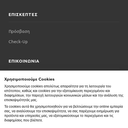
ταξιδιών και της φύσης, με διαρκή αναζήτηση για
μάθηση, εξέλιξη και καινοτομία..
ΕΠΙΣΚΕΠΤΕΣ
Πρόσβαση
Check-Up
ΕΠΙΚΟΙΝΩΝΙΑ
Επικοινωνήστε μαζί μας
Χρησιμοποιούμε Cookies
Χρησιμοποιούμε cookies απολύτως απαραίτητα για τη λειτουργία του
Δήλωση Προσβασιμότητας
ιστότοπου, καθώς και cookies για την εξατομίκευση περιεχομένου και
διαφημίσεων, την παροχή λειτουργιών κοινωνικών μέσων και την ανάλυση της
Συχνές Ερωτήσεις
επισκεψιμότητάς μας.
Τα cookies αυτά θα χρησιμοποιηθούν για να βελτιώσουμε την online εμπειρία
Blog
σας, να αναλύσουμε την επισκεψιμότητα, να σας παρέχουμε ενημέρωση για
προϊόντα και υπηρεσίες μας, να εξατομικεύσουμε το περιεχόμενο και τις
διαφημίσεις που βλέπετε.