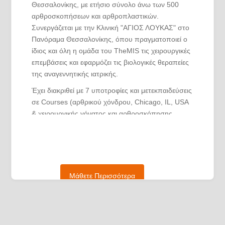
Θεσσαλονίκης, με ετήσιο σύνολο άνω των 500
αρθροσκοπήσεων και αρθροπλαστικών.
Συνεργάζεται με την Κλινική "ΑΓΙΟΣ ΛΟΥΚΑΣ" στο
Πανόραμα Θεσσαλονίκης, όπου πραγματοποιεί ο
ίδιος και όλη η ομάδα του TheMIS τις χειρουργικές
επεμβάσεις και εφαρμόζει τις βιολογικές θεραπείες
της αναγεννητικής ιατρικής.
Έχει διακριθεί με 7 υποτροφίες και μετεκπαιδεύσεις
σε Courses (αρθρικού χόνδρου, Chicago, IL, USA
& χειρουργικής γόνατος και αρθροσκόπησης,
Shanghai, China), καθώς και σε νοσοκομεία του
εξωτερικού (Midwest Orthopaedics at Rush
University Medical School, Chicago, IL, USA, με
υπεύθυνο τον Dr. Brian Cole, επικεφαλής ιατρό
των Chicago Bulls & St. Anna Orthopaedic Clinic,
Μάθετε Περισσότερα
Herne, Germany, με υπεύθυνο τον Prof. George
Godolias, επικεφαλής ιατρό της εθνικής
ποδοσφαίρου).
Έχει διατελέσει μέλος του ιατρικού επιτελείου της