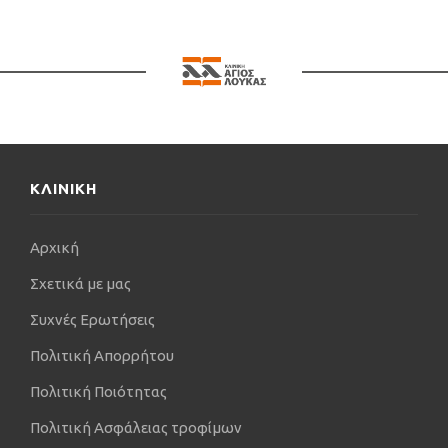
ΠΑΕ ΠΑΟΚ, κατά τη διάρκεια των Super League
2016-17, 2017-18, 2018-19 και είναι σύμβουλος
ορθοπαιδικός χειρουργός σε πολλές ομάδες
διαφόρων αθλημάτων και επιπέδων.
Είναι μέλος του διοικητικού συμβουλίου της
Πανευρωπαϊκής Εταιρείας Γόνατος (ESSKA/EKA),
αντιπρόεδρος της Ελληνικής Εταιρείας Μελέτης
ΚΛΙΝΙΚΗ
Αναγεννητικής Ιατρικής και μέλος του διοικητικού
συμβουλίου της Αθλητιατρικής Εταιρείας Ελλάδος
και τακτικό μέλος άλλων διεθνών και πανελλήνιων
Αρχική
επιστημονικών εταιρειών.
Σχετικά με μας
Είναι συγγραφέας 95 επιστημονικών άρθρων, που
έχουν δημοσιευθεί σε έγκριτα παγκόσμια και
Συχνές Ερωτήσεις
ελληνικά περιοδικά. Έχει την επιμέλεια της
Πολιτική Απορρήτου
διεθνούς έκδοσης του εξειδικευμένου τόμου
“Rehabilitation and Return to Play Following
Πολιτική Ποιότητας
Surgery for Common Sports Injuries” στην έκδοση
Πολιτική Ασφάλειας τροφίμων
“Operative Techniques in Sports Medicine”,