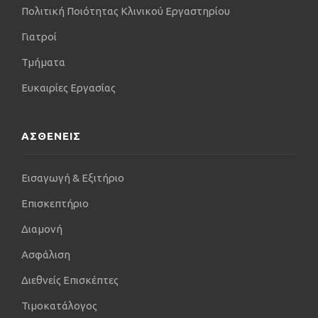
Elsevier inc. USA, στο οποίο επίσης συνέγραψε
Πολιτική Ποιότητας Κλινικού Εργαστηρίου
κεφάλαιο για τη συρραφή στη ρήξη μηνίσκου.
Γιατροί
Επιπλέον, είναι συχνά προσκεκλημένος ομιλητής
σε σεμινάρια του εξωτερικού, με θέμα κυρίως τις
Τμήματα
παθήσεις και κακώσεις του γόνατος, ενώ έχει
Ευκαιρίες Εργασίας
προσκληθεί και ως εκπαιδευτής σε κλινικά
σεμινάρια με πρακτική άσκηση. Έχει συμμετάσχει
σε 150 συνέδρια και σεμινάρια στην Ελλάδα και
ΑΣΘΕΝΕΙΣ
στο εξωτερικό, στα περισσότερα με ανακοίνωση
επιστημονικών εργασιών. Το σύνολο των
επιστημονικών μελετών που έχει πραγματοποιήσει
Εισαγωγή & Εξιτήριο
είναι περισσότερες από 270, ενώ 6 από αυτές
Επισκεπτήριο
έχουν βραβευτεί στα αντίστοιχα συνέδρια.
Διαμονή
Τέλος, ήταν ο ίδιος αθλητής μπάσκετ και φιλοσοφία
της προσέγγισής του είναι "κίνηση +
Ασφάλιση
λειτουργικότητα" = "ποιότητα ζωής". Ο ελεύθερος
χρόνος του είναι κυρίως αφιερωμένος στην
Διεθνείς Επισκέπτες
οικογένεια (συνήθως υπαίθριες δραστηριότητες)
Τιμοκατάλογος
και στη σωματική άσκηση. Είναι λάτρης των