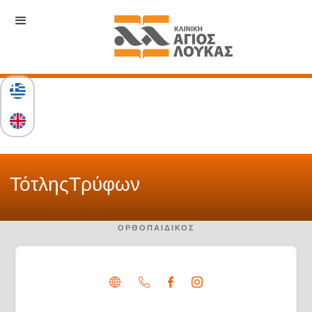
Τότλης
Τρύφων
ΟΡΘΟΠΑΙΔΙΚΌΣ