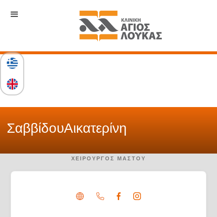
Σαββίδου
Αικατερίνη
ΧΕΙΡΟΥΡΓΌΣ ΜΑΣΤΟΎ