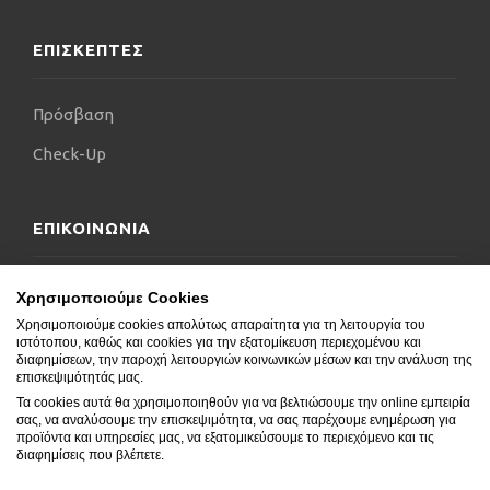
ΕΠΙΣΚΕΠΤΕΣ
Πρόσβαση
Check-Up
ΕΠΙΚΟΙΝΩΝΙΑ
Επικοινωνήστε μαζί μας
Χρησιμοποιούμε Cookies
Χρησιμοποιούμε cookies απολύτως απαραίτητα για τη λειτουργία του
Δήλωση Προσβασιμότητας
ιστότοπου, καθώς και cookies για την εξατομίκευση περιεχομένου και
διαφημίσεων, την παροχή λειτουργιών κοινωνικών μέσων και την ανάλυση της
Συχνές Ερωτήσεις
επισκεψιμότητάς μας.
Τα cookies αυτά θα χρησιμοποιηθούν για να βελτιώσουμε την online εμπειρία
Blog
σας, να αναλύσουμε την επισκεψιμότητα, να σας παρέχουμε ενημέρωση για
προϊόντα και υπηρεσίες μας, να εξατομικεύσουμε το περιεχόμενο και τις
διαφημίσεις που βλέπετε.