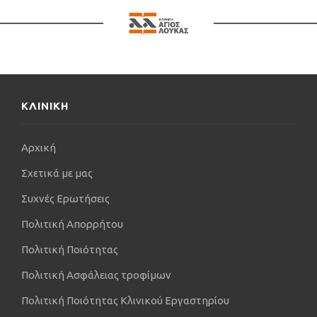
Νοσοκομεία στην επικράτεια της Σουηδίας και της
Φινλανδίας.
Από το 2019 μέχρι το 2021, συνεργάστηκε με την
κλινική Specialist center Scandinavia στη
Στοκχόλμη, Eskilstuna, Uppsala, όπου
χειρουργούσε αποκλειστικά ασθενείς με
ΚΛΙΝΙΚΗ
παθολογίες στην ποδοκνημική και στον άκρο
πόδα, όπου και μεγάλη βαρύτητα δίνεται στα
Αρχική
χειρουργεία ελάχιστης επεμβατικότητας
(αρθροσκοπικές επεμβάσεις), όπως αρθροδέσεις
Σχετικά με μας
ποδοκνημικής, τριπλές αρθροδέσεις του ταρσού,
Συχνές Ερωτήσεις
αρθρόδεση υπαστραγαλικής άρθρωσης, συρραφή
συνδέσμων.
Πολιτική Απορρήτου
Την ίδια χρονιά (2019), ξεκίνησε να ασκεί το
Πολιτική Ποιότητας
επάγγελμα ιδιωτικά στη Θεσσαλονίκη και στην
Κύπρο στην κλινική AIMIS (American institute of
Πολιτική Ασφάλειας τροφίμων
Minimal Invasive Surgery).
Πολιτική Ποιότητας Κλινικού Εργαστηρίου
Είναι Πρόεδρος σε δύο Πτωματικά Συνέδρια που