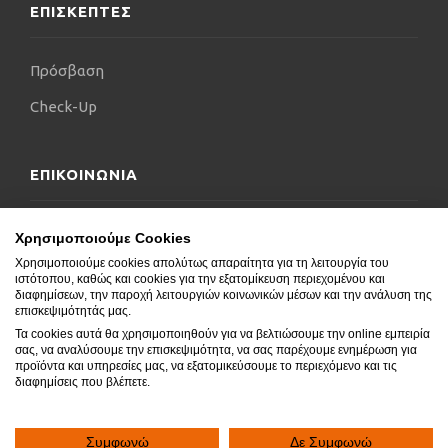
• Σύλλογο Ορθοπεδικών Σουηδίας
ΕΠΙΣΚΕΠΤΕΣ
• Σύλλογο Ορθοπεδικών Νορβηγίας
Πρόσβαση
• Σύλλογο Ορθοπεδικών Φινλανδίας
Check-Up
• Σουηδικό σύλλογο Ορθοπεδικών Άκρου ποδός
και Ποδοκνημικής
• Ρώσικο σύλλογο Ορθοπεδικών Άκρου ποδός και
ΕΠΙΚΟΙΝΩΝΙΑ
Ποδοκνημικής
• AO Trauma Foundation ( Παγκόσμιος Σύλλογος
Επικοινωνήστε μαζί μας
Χρησιμοποιούμε Cookies
Τραυματολογίας)
Χρησιμοποιούμε cookies απολύτως απαραίτητα για τη λειτουργία του
Δήλωση Προσβασιμότητας
• Ιδρυτικό μέλος της BAFAS ( Balkan Foot and
ιστότοπου, καθώς και cookies για την εξατομίκευση περιεχομένου και
διαφημίσεων, την παροχή λειτουργιών κοινωνικών μέσων και την ανάλυση της
Ankle Society)
Συχνές Ερωτήσεις
επισκεψιμότητάς μας.
Τα cookies αυτά θα χρησιμοποιηθούν για να βελτιώσουμε την online εμπειρία
Blog
σας, να αναλύσουμε την επισκεψιμότητα, να σας παρέχουμε ενημέρωση για
Έχει τη δυνατότητα να χειρουργεί σε διάφορες
προϊόντα και υπηρεσίες μας, να εξατομικεύσουμε το περιεχόμενο και τις
διαφημίσεις που βλέπετε.
ιδιωτικές κλινικές στην Κύπρο και στην Ελλάδα,
όπως επίσης χειρουργεί ανα τακτά χρονικά
διαστήματα στη Σουηδία.
Συμφωνώ
Δε Συμφωνώ