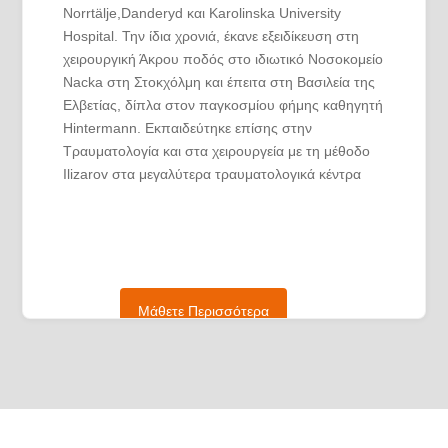
Norrtälje,Danderyd και Karolinska University
Hospital. Την ίδια χρονιά, έκανε εξειδίκευση στη
χειρουργική Άκρου ποδός στο ιδιωτικό Νοσοκομείο
Nacka στη Στοκχόλμη και έπειτα στη Βασιλεία της
Ελβετίας, δίπλα στον παγκοσμίου φήμης καθηγητή
Hintermann. Εκπαιδεύτηκε επίσης στην
Τραυματολογία και στα χειρουργεία με τη μέθοδο
Ilizarov στα μεγαλύτερα τραυματολογικά κέντρα
της Αγίας Πετρούπολης, Μόσχας και Αμβούργου.
Από το 2015, ήταν υπεύθυνος για τα χειρουργεία
άκρου ποδός και ποδοκνημικής στο Νοσοκομείο
Norrtälje Στοκχόλμης. Την ίδια χρονιά, ξεκίνησε να
χειρουργεί σε διάφορα νοσοκομεία της Σουηδίας
Μάθετε Περισσότερα
και της Φινλανδίας.
Από τα μέσα του 2016 έως και το 2019, εργάστηκε
ως Senior Consultant Ορθοπαιδικής και
Τραυματολογίας για τις εταιρείες Läkarjouren,
Dedicare, Mediate Nordic, Vårdbemanning
Sverige σε ιδιωτικές κλινικές και κρατικά