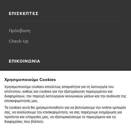
ΕΠΙΣΚΕΠΤΕΣ
Πρόσβαση
Check-Up
ΕΠΙΚΟΙΝΩΝΙΑ
Επικοινωνήστε μαζί μας
Χρησιμοποιούμε Cookies
Χρησιμοποιούμε cookies απολύτως απαραίτητα για τη λειτουργία του
Δήλωση Προσβασιμότητας
ιστότοπου, καθώς και cookies για την εξατομίκευση περιεχομένου και
διαφημίσεων, την παροχή λειτουργιών κοινωνικών μέσων και την ανάλυση της
Συχνές Ερωτήσεις
επισκεψιμότητάς μας.
Τα cookies αυτά θα χρησιμοποιηθούν για να βελτιώσουμε την online εμπειρία
Blog
σας, να αναλύσουμε την επισκεψιμότητα, να σας παρέχουμε ενημέρωση για
προϊόντα και υπηρεσίες μας, να εξατομικεύσουμε το περιεχόμενο και τις
διαφημίσεις που βλέπετε.