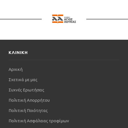
Από το 1996 έως το 2008, επί 13
συναπτά έτη, διετέλεσε επίσημος
γιατρός της Π.Α.Ε – ΠΑΟΚ.
Στη συνέχεια, διετέλεσε επίσημος
γιατρός της Εθνικής Ποδοσφαιρικής
Ομάδας Κύπρου (2008- 2013) και το
2013 επέστρεψε ξανά στην Π.Α.Ε –
ΠΑΟΚ ως επίσημος γιατρός για έναν
χρόνο (2013-2014).
Επίσης, διετέλεσε επίσημος γιατρός
στην Εθνική Ποδοσφαιρική Ομάδα
ΚΛΙΝΙΚΗ
Ελλάδος από το 2018 έως το 2019.
Ακόμη, μετείχε σε δραστηριότητες
ορθοπαιδικών κλινικών του εξωτερικού, αρκετές εκ
Αρχική
των οποίων αποτελούν μεγάλα κέντρα αναφοράς
σε παγκόσμιο επίπεδο και οι διευθυντές τους είναι
Σχετικά με μας
πρωτοπόροι στην προώθηση νέων χειρουργικών
Συχνές Ερωτήσεις
τεχνικών. Επιλεκτικά, αναφέρουμε τους
ορθοπαιδικούς: Di Giacomo, Campagnia, Taverna,
Πολιτική Απορρήτου
Bariberi, Bianchi.
Πολιτική Ποιότητας
Παρακολούθησε επίσης και συμμετείχε
Πολιτική Ασφάλειας τροφίμων
ενεργά σε μεγάλο αριθμό συνεδρίων με πρακτική
εξάσκηση (work shops), τόσο του εξωτερικού, όσο