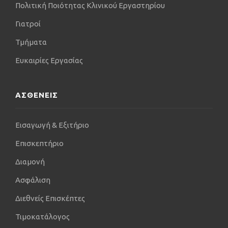
Πολιτική Ποιότητας Κλινικού Εργαστηρίου
και του εσωτερικού, κι εξακολουθεί να
ενημερώνεται για όλες τις καινοτομίες που
Γιατροί
ανακύπτουν στη διεθνή βιβλιογραφία στα
Τμήματα
πρωτοποριακά κέντρα του εξωτερικού.
Ευκαιρίες Εργασίας
Είναι μέλος της Ελληνικής Εταιρείας
Χειρουργικής Ορθοπαιδικής και Τραυματολογίας
(Ε.Ε.Χ.Ο.Τ), καθώς και της Ορθοπαιδικής
ΑΣΘΕΝΕΙΣ
Τραυματολογικής Εταιρείας Μακεδονίας – Θράκης
(Ο.Τ.Ε.Μ.Α.Θ.).
Εισαγωγή & Εξιτήριο
Στην ιατρική του φαρέτρα έχει μεγάλο
αριθμό χειρουργείων που αφορούν τις αθλητικές
Επισκεπτήριο
κακώσεις αθλητών υψηλού επιπέδου (Α΄ Εθνικής)
και υψηλών απαιτήσεων. Επαγγελματίες αθλητές,
Διαμονή
πάσης φύσεως αθλημάτων, του έχουν εμπιστευθεί
Ασφάλιση
την αποκατάστασή τους, ακόμα και σε ιδιαίτερα
δύσκολες και απαιτητικές καταστάσεις κι άπαντες
Διεθνείς Επισκέπτες
επανήλθαν στο προηγούμενο αγωνιστικό τους
Τιμοκατάλογος
επίπεδο. Πληθώρα επεμβάσεων, αρθροσκοπικών