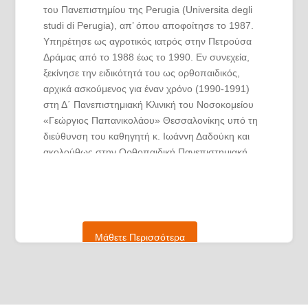
του Πανεπιστημίου της Perugia (Universita degli
studi di Perugia), απ’ όπου αποφοίτησε το 1987.
Υπηρέτησε ως αγροτικός ιατρός στην Πετρούσα
Δράμας από το 1988 έως το 1990. Εν συνεχεία,
ξεκίνησε την ειδικότητά του ως ορθοπαιδικός,
αρχικά ασκούμενος για έναν χρόνο (1990-1991)
στη Δ΄ Πανεπιστημιακή Κλινική του Νοσοκομείου
«Γεώργιος Παπανικολάου» Θεσσαλονίκης υπό τη
διεύθυνση του καθηγητή κ. Ιωάννη Δαδούκη και
ακολούθως στην Ορθοπαιδική Πανεπιστημιακή
Κλινική του ίδιου νοσοκομείου υπό τη διεύθυνση
του καθηγητή κ. Παναγιώτη Συμεωνίδη από το
1991 έως το 1995. Μετά την απόκτηση του τίτλου
ειδικότητας της ορθοπαιδικής, επιλέχθηκε για την
παρακολούθηση της υποτροφίας «Γεώργιος
Μάθετε Περισσότερα
Χαρτοφυλακίδης» στην Ορθοπαιδική Κλινική
Αθλητικών Κακώσεων στο Ιατρικό Κέντρο Αθηνών
(Κ.Ε.Ο.Χ – Ε.Ε.Χ.Ο.Τ). Ακολούθως, έκανε έναρξη
ελεύθερου επαγγέλματος το 1996.