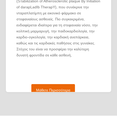
(STabilization of Atherosclerotic plaque By Initiation
of darapLadIb TherapY), που συνέκρινε την
νταραπλατίμπη με εικονικό φάρμακο σε
στεφανιαίους ασθενείς. Πιο συγκεκριμένα,
ενδιαφέρεται ιδιαίτερα για τη στεφανιαία νόσο, την
κολπική μαρμαρυγή, την παιδοκαρδιολογία, την
καρδιο-ογκολογία, την καρδιακή ανεπάρκεια,
καθώς και τις καρδιακές παθήσεις στις γυναίκες.
Στόχος του είναι να προσφέρει την καλύτερη
δυνατή φροντίδα σε κάθε ασθενή,
χρησιμοποιώντας την εμπειρία του και τις
επιστημονικές του γνώσεις, επιτυγχάνοντας
καλύτερη κατανόηση των αναγκών του κάθε
ασθενή, με σκοπό τη βελτίωση της σωματικής και
ψυχικής του υγείας και ευεξίας.
Μάθετε Περισσότερα