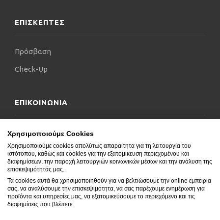
ΕΠΙΣΚΕΠΤΕΣ
Πρόσβαση
Check-Up
ΕΠΙΚΟΙΝΩΝΙΑ
Επικοινωνήστε μαζί μας
Χρησιμοποιούμε Cookies
Χρησιμοποιούμε cookies απολύτως απαραίτητα για τη λειτουργία του
Δήλωση Προσβασιμότητας
ιστότοπου, καθώς και cookies για την εξατομίκευση περιεχομένου και
διαφημίσεων, την παροχή λειτουργιών κοινωνικών μέσων και την ανάλυση της
Συχνές Ερωτήσεις
επισκεψιμότητάς μας.
Τα cookies αυτά θα χρησιμοποιηθούν για να βελτιώσουμε την online εμπειρία
Blog
σας, να αναλύσουμε την επισκεψιμότητα, να σας παρέχουμε ενημέρωση για
προϊόντα και υπηρεσίες μας, να εξατομικεύσουμε το περιεχόμενο και τις
διαφημίσεις που βλέπετε.