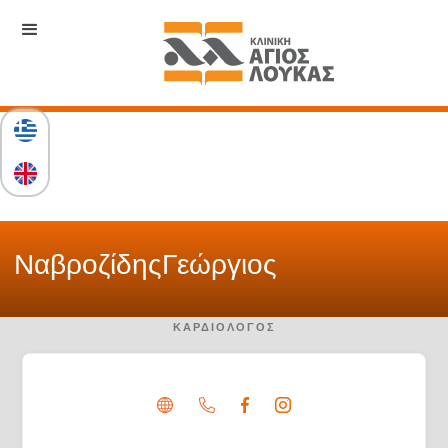
Ναβροζίδης
Γεώργιος
ΚΑΡΔΙΟΛΌΓΟΣ