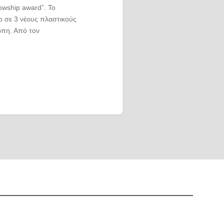
lowship award”. Το
νο σε 3 νέους πλαστικούς
ώπη. Από τον
ώτης Πλαστικός
 τη Χίο και ασχολείται
τική Χειρουργική
τική Χειρουργική και τη
 του 2020 εξέδωσε το
smetic patient
al background”
από
 διάθεση στην παγκόσμια
ργική για 2 χρόνια στο
λεξανδρούπολης και
4 χρόνια στο
τη Θεσσαλονίκη.
ην Αισθητική και
 Νοσοκομείο ΟΤΑ &