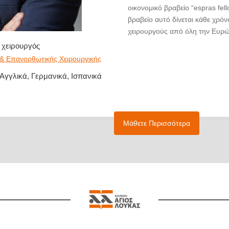
οικονομικό βραβείο “espras fel
βραβείο αυτό δίνεται κάθε χρό
χειρουργούς από όλη την Ευρ
Σεπτέμβριο του 2017 είναι Ιδι
 χειρουργός
Χειρουργός στη Θεσσαλονίκη και
 & Επανορθωτικής Χειρουργικής
με την Αισθητική και Επανορθω
 Αγγλικά, Γερμανικά, Ισπανικά
Ενηλίκων, την Παιδιατρική Πλασ
Χειρουργική Χεριού. Τον Ιούνιο
“Co
πρώτο του βιβλίο με τίτλο
selection and psychosoci
Μάθετε Περισσότερα
τον εκδοτικό οίκο Springer με
αγορά.
Εκπαιδεύτηκε στη Γενική Χειρου
Πανεπιστημιακό Νοσοκομείο Α
στην Πλαστική Χειρουργική για 
Νοσοκομείο “Παπαγεωργίου” σ
Μετεκπαιδεύτηκε για 3 μήνες στ
Λειτουργική Ρινοπλαστική στο