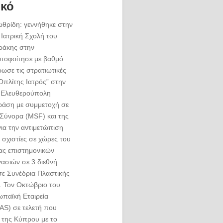
ικό
ωθρίδη: γεννήθηκε στην
Ιατρική Σχολή του
ράκης στην
ποφοίτησε με βαθμό
ωσε τις στρατιωτικές
Οπλίτης Ιατρός” στην
ν Ελευθερούπολη
ράση με συμμετοχή σε
Σύνορα (MSF) και της
ια την αντιμετώπιση
σχιστίες σε χώρες του
ας επιστημονικών
ασιών σε 3 διεθνή
 σε Συνέδρια Πλαστικής
. Τον Οκτώβριο του
παϊκή Εταιρεία
AS) σε τελετή που
 της Κύπρου με το