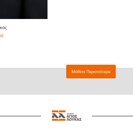
κός
κό
Μάθετε Περισσότερα