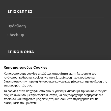
ΕΠΙΣΚΕΠΤΕΣ
Πρόσβαση
Check-Up
ΕΠΙΚΟΙΝΩΝΙΑ
Επικοινωνήστε μαζί μας
Χρησιμοποιούμε Cookies
Χρησιμοποιούμε cookies απολύτως απαραίτητα για τη λειτουργία του
Δήλωση Προσβασιμότητας
ιστότοπου, καθώς και cookies για την εξατομίκευση περιεχομένου και
διαφημίσεων, την παροχή λειτουργιών κοινωνικών μέσων και την ανάλυση της
Συχνές Ερωτήσεις
επισκεψιμότητάς μας.
Τα cookies αυτά θα χρησιμοποιηθούν για να βελτιώσουμε την online εμπειρία
Blog
σας, να αναλύσουμε την επισκεψιμότητα, να σας παρέχουμε ενημέρωση για
προϊόντα και υπηρεσίες μας, να εξατομικεύσουμε το περιεχόμενο και τις
διαφημίσεις που βλέπετε.