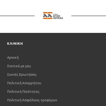
Λονδίνο το 2004.
O Γενικός Αρχίατρος Θωμάς Μπελεβεσλής έχει
δημοσιεύσει πολλές μελέτες σε εγχώρια και ξένα
επιστημονικά περιοδικά και έχει συμμετάσχει σε
πολλά συνέδρια ως ομιλητής, αλλά και στο
προεδρείο σε πολλά επιστημονικά τραπέζια.
Εκτελεί εκατοντάδες διαγνωστικές και θεραπευτικές
ΚΛΙΝΙΚΗ
παρεμβάσεις κάθε χρόνο. Στόχος του, με κίνητρο
το ενδιαφέρον του για τον άνθρωπο, είναι να
παρέχει την καλύτερη και πιο σύγχρονη
Αρχική
αντιμετώπιση σε κάθε ασθενή και, σε συνδυασμό
με τη γνώση και την εμπειρία του, προσπαθεί να
Σχετικά με μας
παρέχει την καλύτερη λύση σε κάθε καρδιολογικό
Συχνές Ερωτήσεις
πρόβλημα. Τον λίγο ελεύθερο χρόνο του προτιμά
να τον περνά με τη γυναίκα του και τα παιδιά του.
Πολιτική Απορρήτου
Πολιτική Ποιότητας
Πολιτική Ασφάλειας τροφίμων