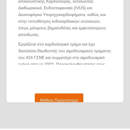
απεικονιστικής Καρδιολογίας, εκτελώντας
Διαθωρακικά, Ενδοστεφανιαία (IVUS) και
Διοισοφάγεια Υπερηχοκαρδιοφήματα, καθώς και
στην τοποθέτηση ενδοκαρδιακών συσκευών,
όπως μόνιμους βηματοδότες και εμφυτεύσιμους
απινιδωτές.
Εργάζεται στο καρδιολογικό τμήμα και έχει
διατελέσει διευθυντής του αιμοδυναμικού τμήματος
του 424 ΓΣΝΕ και συμμετέχει στο αιμοδυναμικό
τμήμα από το 2003. Παρακολουθεί επίσης τους
ασθενείς του και στο ιατρείο του στη Θεσσαλονίκη
Εγνατία 100.
Αφού αποφοίτησε από το Αριστοτέλειο
Πανεπιστήμιο Θεσσαλονίκης το 1991,
Μάθετε Περισσότερα
πραγματοποίησε την ειδικότητά του στην
Καρδιολογική Κλινική «Γ. Παπανικολάου» Γενικού
Νοσοκομείου Θεσσαλονίκης το 2000 και
ολοκλήρωσε την εξειδίκευσή του στην επεμβατική
καρδιολογία στο Καρδιολογικό τμήμα του UCLH