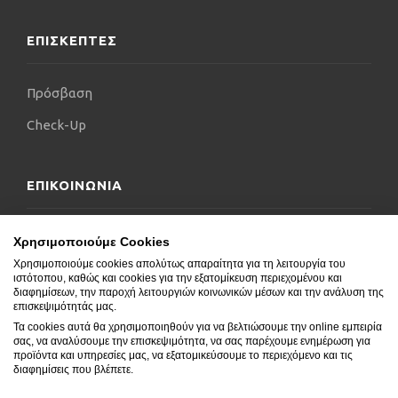
ΕΠΙΣΚΕΠΤΕΣ
Πρόσβαση
Check-Up
ΕΠΙΚΟΙΝΩΝΙΑ
Επικοινωνήστε μαζί μας
Χρησιμοποιούμε Cookies
Χρησιμοποιούμε cookies απολύτως απαραίτητα για τη λειτουργία του
Δήλωση Προσβασιμότητας
ιστότοπου, καθώς και cookies για την εξατομίκευση περιεχομένου και
διαφημίσεων, την παροχή λειτουργιών κοινωνικών μέσων και την ανάλυση της
Συχνές Ερωτήσεις
επισκεψιμότητάς μας.
Τα cookies αυτά θα χρησιμοποιηθούν για να βελτιώσουμε την online εμπειρία
Blog
σας, να αναλύσουμε την επισκεψιμότητα, να σας παρέχουμε ενημέρωση για
προϊόντα και υπηρεσίες μας, να εξατομικεύσουμε το περιεχόμενο και τις
διαφημίσεις που βλέπετε.