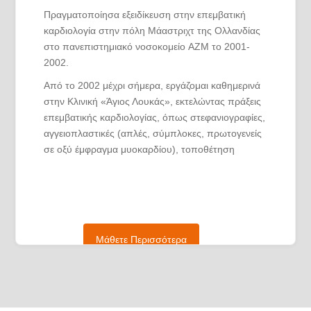
Πραγματοποίησα εξειδίκευση στην επεμβατική
καρδιολογία στην πόλη Μάαστριχτ της Ολλανδίας
στο πανεπιστημιακό νοσοκομείο AZM το 2001-
2002.
Από το 2002 μέχρι σήμερα, εργάζομαι καθημερινά
στην Κλινική «Άγιος Λουκάς», εκτελώντας πράξεις
επεμβατικής καρδιολογίας, όπως στεφανιογραφίες,
αγγειοπλαστικές (απλές, σύμπλοκες, πρωτογενείς
σε οξύ έμφραγμα μυοκαρδίου), τοποθέτηση
διαδερμικών βαλβίδων (TAVI). Εμφυτεύω, επίσης,
καρδιακές συσκευές, όπως βηματοδότες,
διεστιακούς και αμφικοιλιακούς, καθώς και
απινιδωτές.
Παράλληλα, διατηρώ ιδιωτικό καρδιολογικό ιατρείο,
Μάθετε Περισσότερα
όπου ασχολούμαι με την κλινική καρδιολογία
εκτελώντας υπερήχους, test κοπώσεως, holter
ρυθμού και πίεσης .
Συμμετέχω σε καρδιολογικά συνέδρια ως ομιλητής,