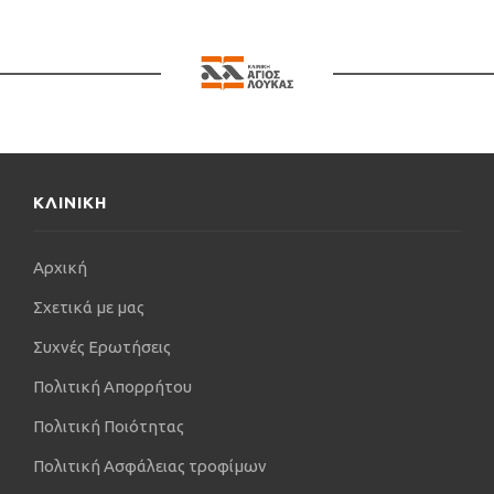
πρόεδρος ή σχολιαστής.
Έχω πάρει μέρος σε δημοσιευμένες μελέτες
σχετικές με την κλινική και επεμβατική καρδιολογία
και την αρρυθμιολογία, ενώ έχω συμμετάσχει στη
συγγραφή βιβλίου καρδιολογίας.
ΚΛΙΝΙΚΗ
Αρχική
Σχετικά με μας
Συχνές Ερωτήσεις
Πολιτική Απορρήτου
Πολιτική Ποιότητας
Πολιτική Ασφάλειας τροφίμων