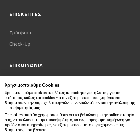
ΕΠΙΣΚΕΠΤΕΣ
Πρόσβαση
Check-Up
ΕΠΙΚΟΙΝΩΝΙΑ
Επικοινωνήστε μαζί μας
Χρησιμοποιούμε Cookies
Χρησιμοποιούμε cookies απολύτως απαραίτητα για τη λειτουργία του
Δήλωση Προσβασιμότητας
ιστότοπου, καθώς και cookies για την εξατομίκευση περιεχομένου και
διαφημίσεων, την παροχή λειτουργιών κοινωνικών μέσων και την ανάλυση της
Συχνές Ερωτήσεις
επισκεψιμότητάς μας.
Τα cookies αυτά θα χρησιμοποιηθούν για να βελτιώσουμε την online εμπειρία
Blog
σας, να αναλύσουμε την επισκεψιμότητα, να σας παρέχουμε ενημέρωση για
προϊόντα και υπηρεσίες μας, να εξατομικεύσουμε το περιεχόμενο και τις
διαφημίσεις που βλέπετε.