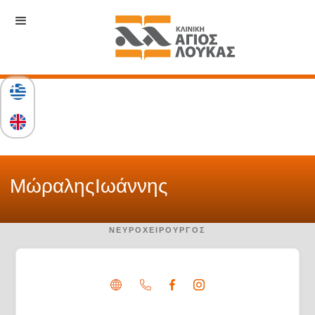
Μώραλης
Ιωάννης
ΝΕΥΡΟΧΕΙΡΟΥΡΓΌΣ