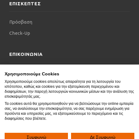
ΕΠΙΣΚΕΠΤΕΣ
Πρόσβαση
Check-Up
ΕΠΙΚΟΙΝΩΝΙΑ
Επικοινωνήστε μαζί μας
Χρησιμοποιούμε Cookies
Χρησιμοποιούμε cookies απολύτως απαραίτητα για τη λειτουργία του
Δήλωση Προσβασιμότητας
ιστότοπου, καθώς και cookies για την εξατομίκευση περιεχομένου και
διαφημίσεων, την παροχή λειτουργιών κοινωνικών μέσων και την ανάλυση της
Συχνές Ερωτήσεις
επισκεψιμότητάς μας.
Τα cookies αυτά θα χρησιμοποιηθούν για να βελτιώσουμε την online εμπειρία
Blog
σας, να αναλύσουμε την επισκεψιμότητα, να σας παρέχουμε ενημέρωση για
προϊόντα και υπηρεσίες μας, να εξατομικεύσουμε το περιεχόμενο και τις
διαφημίσεις που βλέπετε.
Συμφωνώ
Δε Συμφωνώ