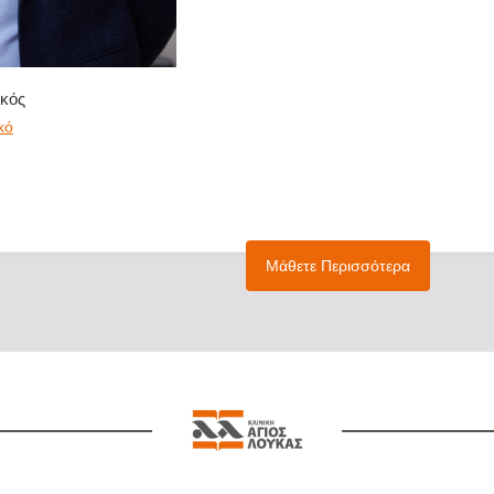
κός
κό
Μάθετε Περισσότερα