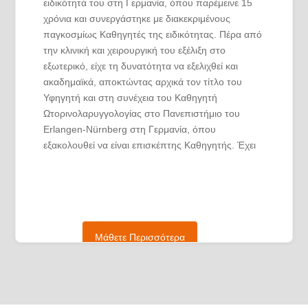
ειδικότητά του στη Γερμανία, όπου παρέμεινε 15
χρόνια και συνεργάστηκε με διακεκριμένους
παγκοσμίως Καθηγητές της ειδικότητας. Πέρα από
την κλινική και χειρουργική του εξέλιξη στο
εξωτερικό, είχε τη δυνατότητα να εξελιχθεί και
ακαδημαϊκά, αποκτώντας αρχικά τον τίτλο του
Υφηγητή και στη συνέχεια του Καθηγητή
Ωτορινολαρυγγολογίας στο Πανεπιστήμιο του
Erlangen-Nürnberg στη Γερμανία, όπου
εξακολουθεί να είναι επισκέπτης Καθηγητής. Έχει
πλούσιο επιστημονικό και ερευνητικό έργο με
πολλές δημοσιεύσεις (165) και συγγραφή πολλών
αγγλόφωνων και ελληνικών βιβλίων (31). Το
κλινικό και χειρουργικό του έργο είναι πλούσιο με
πάνω από 16.000 επεμβάσεις. Εκτελεί επεμβάσεις
Μάθετε Περισσότερα
στην Κλινική “ΑΓΙΟΣ ΛΟΥΚΑΣ” και έχει άψογη
συνεργασία και με άλλες ειδικότητες στην
αντιμετώπιση δύσκολων περιστατικών. Στόχος του
είναι να προσφέρει καθημερινά την καλύτερη
δυνατή φροντίδα σε κάθε ασθενή,