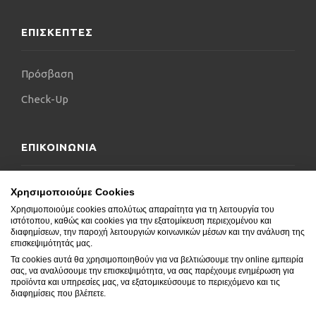
ΕΠΙΣΚΕΠΤΕΣ
Πρόσβαση
Check-Up
ΕΠΙΚΟΙΝΩΝΙΑ
Επικοινωνήστε μαζί μας
Χρησιμοποιούμε Cookies
Χρησιμοποιούμε cookies απολύτως απαραίτητα για τη λειτουργία του
Δήλωση Προσβασιμότητας
ιστότοπου, καθώς και cookies για την εξατομίκευση περιεχομένου και
διαφημίσεων, την παροχή λειτουργιών κοινωνικών μέσων και την ανάλυση της
Συχνές Ερωτήσεις
επισκεψιμότητάς μας.
Τα cookies αυτά θα χρησιμοποιηθούν για να βελτιώσουμε την online εμπειρία
Blog
σας, να αναλύσουμε την επισκεψιμότητα, να σας παρέχουμε ενημέρωση για
προϊόντα και υπηρεσίες μας, να εξατομικεύσουμε το περιεχόμενο και τις
διαφημίσεις που βλέπετε.