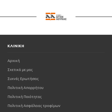
χρησιμοποιώντας την εμπειρία του και τις
επιστημονικές του γνώσεις, έχοντας ως κινητήριο
μοχλό το ενδιαφέρον του για τον άνθρωπο. Ως
πανεπιστημιακός δάσκαλος με μεγάλη αγάπη
συμμετέχει και στην εκπαίδευση των νεότερων
συναδέλφων. Όταν δεν βρίσκεται στην κλινική,
επιλέγει να περνάει χρόνο με τη γυναίκα του και τα
παιδιά του. Του αρέσει η φύση και η θάλασσα και
ΚΛΙΝΙΚΗ
είναι λάτρης του αρχαίου ελληνικού πνεύματος και
της φιλοσοφίας.
Αρχική
Σχετικά με μας
Συχνές Ερωτήσεις
Πολιτική Απορρήτου
Πολιτική Ποιότητας
Πολιτική Ασφάλειας τροφίμων