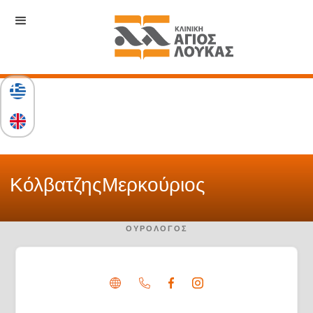
Κόλβατζης
Μερκούριος
ΟΥΡΟΛΌΓΟΣ