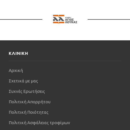
Θεσσαλονίκης.
Απέκτησε τον τίτλο του “Fellow of the European
Board of Urology” (Ευρωπαϊκού Πιστοποιητικού
Ουρολογίας) (FEBU) κατόπιν εξετάσεων.
Επιπλέον, είναι Ακαδημαϊκός Υπότροφος της Β’
Ουρολογικής ΑΠΘ στο Ιατρείο Νευροουρολογίας,
Γυναικοουρολογίας & Ουροδυναμικό Εργαστήριο
ΚΛΙΝΙΚΗ
της Β’ Πανεπιστημιακής Ουρολογικής του
Αριστοτελείου Πανεπιστημίου της Θεσσαλονίκης
Αρχική
στο ΓΝ Παπαγεωργίου.
Σχετικά με μας
Το επιστημονικό του έργο είναι αξιόλογο και
διεθνούς κύρους. Έχει συγγράψει μεγάλο αριθμό
Συχνές Ερωτήσεις
εργασιών, οι οποίες δημοσιεύθηκαν σε διεθνώς
αναγνωρισμένα και έγκριτα περιοδικά (Journal of
Πολιτική Απορρήτου
Endourology, World Journal of Urology κλπ).
Πολιτική Ποιότητας
Έκανε πολλές ελεύθερες ανακοινώσεις στο
Πολιτική Ασφάλειας τροφίμων
εξωτερικό, σε συνέδρια της Ευρώπης και της