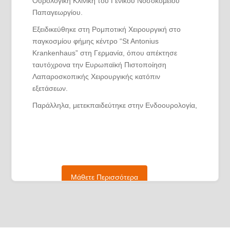
Ουρολογική Κλινική του Γενικού Νοσοκομείου
Παπαγεωργίου.
Εξειδικεύθηκε στη Ρομποτική Χειρουργική στο
παγκοσμίου φήμης κέντρο “St Antonius
Krankenhaus” στη Γερμανία, όπου απέκτησε
ταυτόχρονα την Ευρωπαϊκή Πιστοποίηση
Λαπαροσκοπικής Χειρουργικής κατόπιν
εξετάσεων.
Παράλληλα, μετεκπαιδεύτηκε στην Ενδοουρολογία,
Λαπαροσκοπική Χειρουργική και Χειρουργική
Λιθίασης και Προστάτη με Laser στην Ουρολογική
Κλινική του Hospital Tenon στο Παρίσι, η οποία
ανήκει στο Πανεπιστήμιο της Σορβόννης, υπό την
άμεση καθοδήγηση του παγκοσμίου φήμης
καθηγητή Olivier Traxer, όπου διετέλεσε
Μάθετε Περισσότερα
εκπαιδευτικό πρόγραμμα (Fellowship).
Είναι κάτοχος διετούς μεταπτυχιακού με τίτλο
«Κλινική και Χειρουργική Ανατομία (Εφαρμοσμένη
Ανατομία)» στο Αριστοτέλειο Πανεπιστήμιο