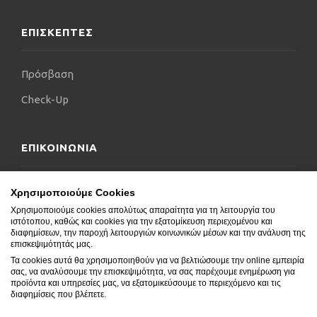
ΕΠΙΣΚΕΠΤΕΣ
Πρόσβαση
Check-Up
ΕΠΙΚΟΙΝΩΝΙΑ
Επικοινωνήστε μαζί μας
Χρησιμοποιούμε Cookies
Χρησιμοποιούμε cookies απολύτως απαραίτητα για τη λειτουργία του
Δήλωση Προσβασιμότητας
ιστότοπου, καθώς και cookies για την εξατομίκευση περιεχομένου και
διαφημίσεων, την παροχή λειτουργιών κοινωνικών μέσων και την ανάλυση της
Συχνές Ερωτήσεις
επισκεψιμότητάς μας.
Τα cookies αυτά θα χρησιμοποιηθούν για να βελτιώσουμε την online εμπειρία
Blog
σας, να αναλύσουμε την επισκεψιμότητα, να σας παρέχουμε ενημέρωση για
προϊόντα και υπηρεσίες μας, να εξατομικεύσουμε το περιεχόμενο και τις
διαφημίσεις που βλέπετε.