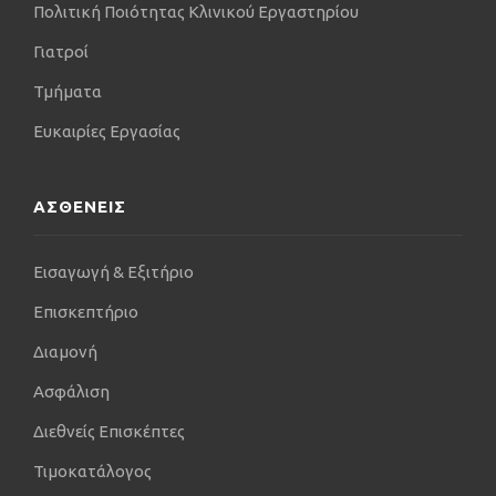
Αμερικής.
Πολιτική Ποιότητας Κλινικού Εργαστηρίου
Έχει επιλεχθεί κριτικός (reviewer) εργασιών –
Γιατροί
μελετών παγκοσμίου κλάσης, ως αναγνώριση της
Τμήματα
συμμετοχής του σε πολλές πολυκεντρικές μελέτες
και ερευνητικά πρωτόκολλα.
Ευκαιρίες Εργασίας
Είναι εκπαιδευτής των φοιτητών ιατρικής του
Αριστοτελείου Πανεπιστημίου Θεσσαλονίκης, με
βασικά θέματα χειρουργικής (π.χ. συρραφή
ΑΣΘΕΝΕΙΣ
χειρουργικού τραύματος κλπ).
Σήμερα, συμμετέχει ενεργά στην εκπαίδευση
Εισαγωγή & Εξιτήριο
ειδικευομένων ουρολόγων και φοιτητών της Β’
Επισκεπτήριο
Ουρολογικής Κλινικής του Αριστοτελείου
Πανεπιστημίου Θεσσαλονίκης.
Διαμονή
Ασφάλιση
Διεθνείς Επισκέπτες
Τιμοκατάλογος