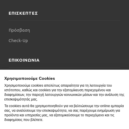
ΕΠΙΣΚΕΠΤΕΣ
Πρόσβαση
Check-Up
ΕΠΙΚΟΙΝΩΝΙΑ
Επικοινωνήστε μαζί μας
Χρησιμοποιούμε Cookies
Χρησιμοποιούμε cookies απολύτως απαραίτητα για τη λειτουργία του
Δήλωση Προσβασιμότητας
ιστότοπου, καθώς και cookies για την εξατομίκευση περιεχομένου και
διαφημίσεων, την παροχή λειτουργιών κοινωνικών μέσων και την ανάλυση της
Συχνές Ερωτήσεις
επισκεψιμότητάς μας.
Τα cookies αυτά θα χρησιμοποιηθούν για να βελτιώσουμε την online εμπειρία
Blog
σας, να αναλύσουμε την επισκεψιμότητα, να σας παρέχουμε ενημέρωση για
προϊόντα και υπηρεσίες μας, να εξατομικεύσουμε το περιεχόμενο και τις
διαφημίσεις που βλέπετε.